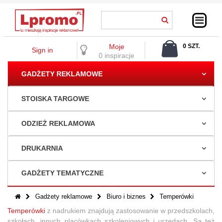
Moje
0 SZT.
Sign in
0,00 ZŁ
0 inspiracje
GADŻETY REKLAMOWE
STOISKA TARGOWE
ODZIEŻ REKLAMOWA
DRUKARNIA
GADŻETY TEMATYCZNE
Gadżety reklamowe
Biuro i biznes
Temperówki
Temperówki
z nadrukiem znajdują zastosowanie w przedszkolach,
szkołach, innych placówkach szkoleniowych i urzędach. Są też