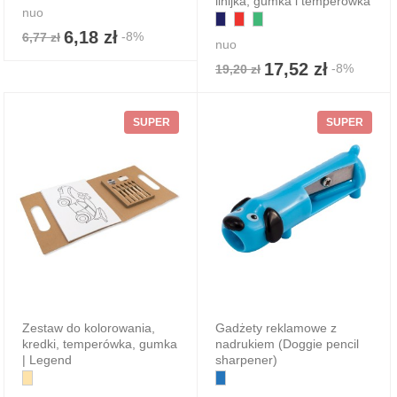
linijka, gumka i temperówka
nuo
6,18 zł
-8%
6,77 zł
nuo
17,52 zł
-8%
19,20 zł
SUPER
SUPER
Zestaw do kolorowania,
Gadżety reklamowe z
kredki, temperówka, gumka
nadrukiem (Doggie pencil
| Legend
sharpener)