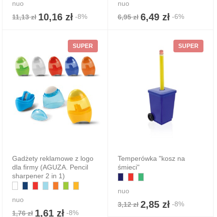
nuo
nuo
10,16 zł
6,49 zł
-8%
-6%
11,13 zł
6,95 zł
SUPER
SUPER
Gadżety reklamowe z logo
Temperówka "kosz na
dla firmy (AGUZA. Pencil
śmieci"
sharpener 2 in 1)
nuo
nuo
2,85 zł
-8%
3,12 zł
1,61 zł
-8%
1,76 zł