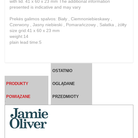
with lid. 41 x 60 x 23 mm The additional information
presented is indicative and may vary
Prekės galimos spalvos: Biały , Ciemnoniebieskawy ,
Czerwony , Jasny niebieski , Pomarańczowy , Sałatka , żółty
size grid:41 x 60 x 23 mm
weight:14
plain lead time:5
OSTATNIO
PRODUKTY
OGLĄDANE
POWIĄZANE
PRZEDMIOTY
`