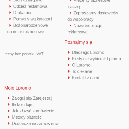
Prezenty biznesowe
Odzież reklamowa
inaczej
Drukarnia
Zapraszamy dostawców
Pomysły wg kategorii
do współpracy
Bożonarodzeniowe
Nowe inspiracje
upominki biznesowe
reklamowe
Poznajmy się
Dlaczego Lpromo
*ceny bez podatku VAT
Kiedy nie wybierać Lpromo
O Lpromo
To ciekawe
Kontakt z nami
Moje Lpromo
Zaloguj się/ Zarejestruj
Ile kosztuje
Jak złożyć zamówienie
Metody płatności
Dostarczenie zamówienia