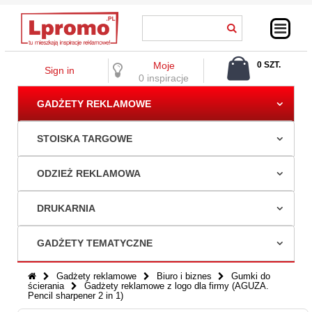
Moje
0 SZT.
Sign in
0,00 ZŁ
0 inspiracje
GADŻETY REKLAMOWE
STOISKA TARGOWE
ODZIEŻ REKLAMOWA
DRUKARNIA
GADŻETY TEMATYCZNE
Gadżety reklamowe
Biuro i biznes
Gumki do
ścierania
Gadżety reklamowe z logo dla firmy (AGUZA.
Pencil sharpener 2 in 1)