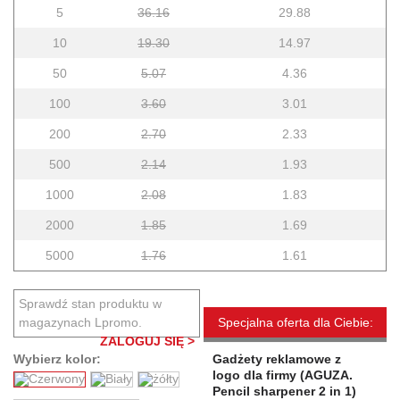
5
36.16
29.88
10
19.30
14.97
50
5.07
4.36
100
3.60
3.01
200
2.70
2.33
500
2.14
1.93
1000
2.08
1.83
2000
1.85
1.69
5000
1.76
1.61
Sprawdź stan produktu w
magazynach Lpromo.
Specjalna oferta dla Ciebie:
ZALOGUJ SIĘ >
Wybierz kolor:
Gadżety reklamowe z
logo dla firmy (AGUZA.
Pencil sharpener 2 in 1)