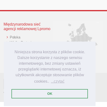
Międzynarodowa sieć
agencji reklamowej Lpromo
Polska
Wielka Brytania
Niemcy
Niniejsza strona korzysta z plików cookie.
Litwa
Dalsze korzystanie z naszego serwisu
Łotwa
internetowego, bez zmiany ustawień
przeglądarki internetowej oznacza, iż
użytkownik akceptuje stosowanie plików
cookies..
...czytać
- tu mieszkają inspiracje reklamowe!
Lpromo.PL
© 2007-2023 Lpromo.PL
OK