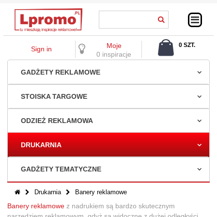
Moje
0 SZT.
Sign in
0,00 ZŁ
0 inspiracje
GADŻETY REKLAMOWE
STOISKA TARGOWE
ODZIEŻ REKLAMOWA
DRUKARNIA
GADŻETY TEMATYCZNE
Drukarnia
Banery reklamowe
Banery reklamowe
z nadrukiem są bardzo skutecznym
narzędziem reklamowym, gdyż są widoczne z dużej odległości.