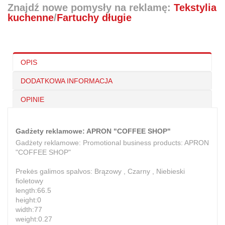
Znajdź nowe pomysły na reklamę:
Tekstylia
kuchenne
/
Fartuchy długie
OPIS
DODATKOWA INFORMACJA
OPINIE
Gadżety reklamowe: APRON "COFFEE SHOP"
Gadżety reklamowe: Promotional business products: APRON
"COFFEE SHOP"
Prekės galimos spalvos: Brązowy , Czarny , Niebieski
fioletowy
length:66.5
height:0
width:77
weight:0.27