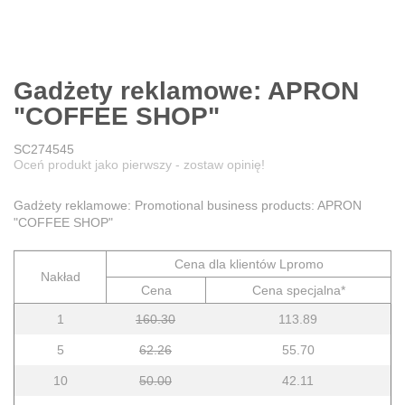
Gadżety reklamowe: APRON
"COFFEE SHOP"
SC274545
Oceń produkt jako pierwszy - zostaw opinię!
Gadżety reklamowe: Promotional business products: APRON
"COFFEE SHOP"
Cena dla klientów Lpromo
Nakład
Cena
Cena specjalna*
1
160.30
113.89
5
62.26
55.70
10
50.00
42.11