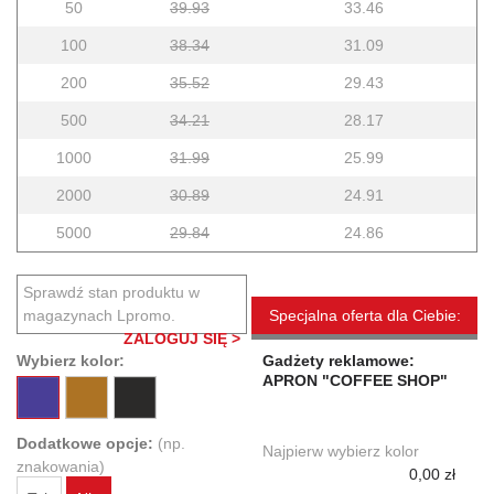
50
39.93
33.46
100
38.34
31.09
200
35.52
29.43
500
34.21
28.17
1000
31.99
25.99
2000
30.89
24.91
5000
29.84
24.86
Sprawdź stan produktu w
magazynach Lpromo.
Specjalna oferta dla Ciebie:
ZALOGUJ SIĘ >
Wybierz kolor:
Gadżety reklamowe:
APRON "COFFEE SHOP"
Dodatkowe opcje:
(np.
Najpierw wybierz kolor
znakowania)
0,00 zł