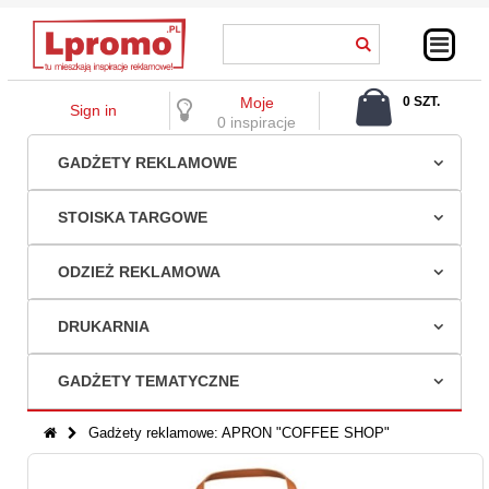
Moje
0 SZT.
Sign in
0,00 ZŁ
0 inspiracje
GADŻETY REKLAMOWE
STOISKA TARGOWE
ODZIEŻ REKLAMOWA
DRUKARNIA
GADŻETY TEMATYCZNE
Gadżety reklamowe: APRON "COFFEE SHOP"