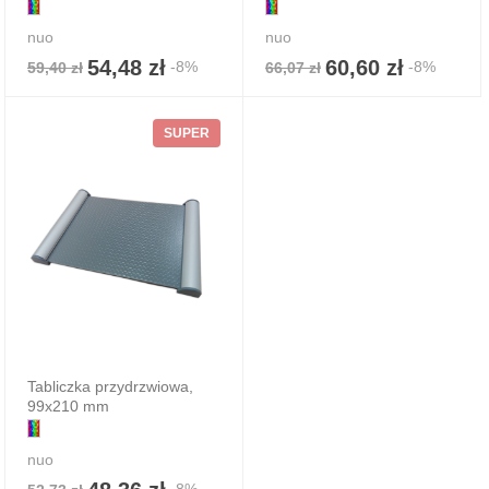
nuo
nuo
54,48 zł
60,60 zł
-8%
-8%
59,40 zł
66,07 zł
SUPER
Tabliczka przydrzwiowa,
99x210 mm
nuo
-8%