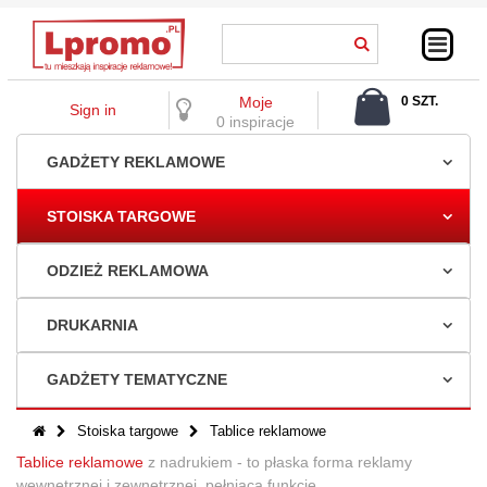
Moje
0 SZT.
Sign in
0,00 ZŁ
0 inspiracje
GADŻETY REKLAMOWE
STOISKA TARGOWE
ODZIEŻ REKLAMOWA
DRUKARNIA
GADŻETY TEMATYCZNE
Stoiska targowe
Tablice reklamowe
Tablice reklamowe
z nadrukiem - to płaska forma reklamy
wewnętrznej i zewnętrznej, pełniąca funkcję