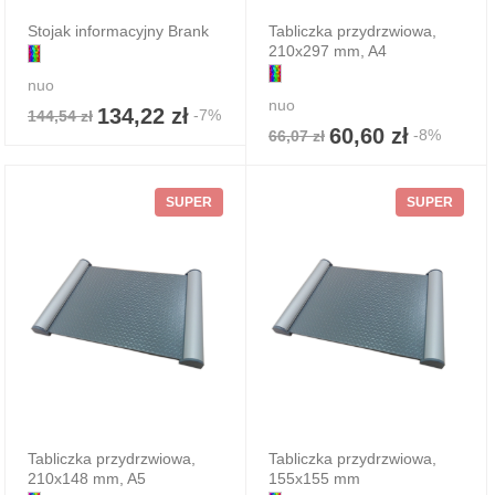
Stojak informacyjny Brank
Tabliczka przydrzwiowa,
210x297 mm, A4
nuo
nuo
134,22 zł
-7%
144,54 zł
60,60 zł
-8%
66,07 zł
SUPER
SUPER
Tabliczka przydrzwiowa,
Tabliczka przydrzwiowa,
210x148 mm, A5
155x155 mm