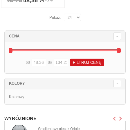
48,36 zł
52,73 zł
Pokaż:
CENA
od
do
KOLORY
Kolorowy
WYRÓŻNIONE
Gradientowy plecak Oriole