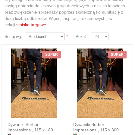
zasięg dotarcia do licznych grup docelowych o niskich kosztach
oraz zwiększenie sprzedaży poprzez skuteczną komunikację z
dużą liczbą odbiorców. Więcej inspiracji reklamowych - w
sekcji
stoiska targowe
.
Sortuj wg:
Pokaż:
SUPER
SUPER
Dywaniki Berber
Dywaniki Berber
Impressions , 115 x 180
Impressions , 115 x 300