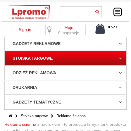
Moje
0 SZT.
Sign in
0,00 ZŁ
0 inspiracje
GADŻETY REKLAMOWE
STOISKA TARGOWE
ODZIEŻ REKLAMOWA
DRUKARNIA
GADŻETY TEMATYCZNE
Stoiska targowe
Reklama ścienna
Reklama ścienna
z nadrukiem - to promocja firmy, marki produktu
czy usługi o bardzo dużym potencjale, gdyż zapewnia masowy