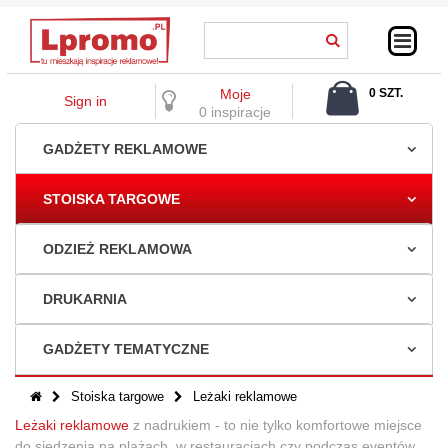
Moje
0 SZT.
Sign in
0,00 ZŁ
0 inspiracje
GADŻETY REKLAMOWE
STOISKA TARGOWE
ODZIEŻ REKLAMOWA
DRUKARNIA
GADŻETY TEMATYCZNE
Stoiska targowe
Leżaki reklamowe
Leżaki reklamowe
z nadrukiem - to nie tylko komfortowe miejsce
do siedzenia na plażach, w restauracjach czy podczas eventów