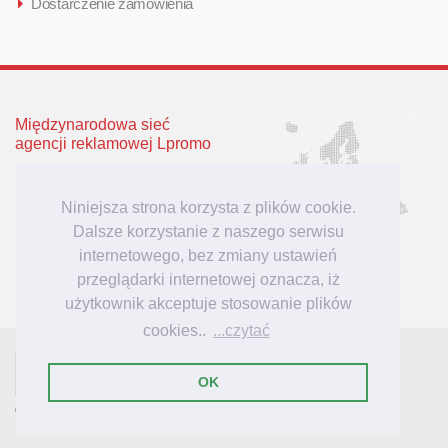
Dostarczenie zamówienia
Międzynarodowa sieć
agencji reklamowej Lpromo
Polska
Wielka Brytania
Niniejsza strona korzysta z plików cookie.
Niemcy
Dalsze korzystanie z naszego serwisu
Litwa
internetowego, bez zmiany ustawień
Łotwa
przeglądarki internetowej oznacza, iż
użytkownik akceptuje stosowanie plików
cookies..
...czytać
- tu mieszkają inspiracje reklamowe!
Lpromo.PL
OK
© 2007-2023 Lpromo.PL