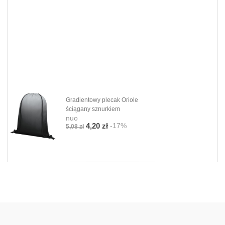
Gradientowy plecak Oriole
ściągany sznurkiem
nuo
-17%
4,20 zł
5,08 zł