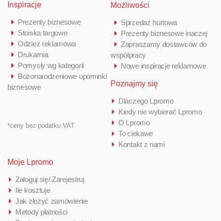
Inspiracje
Możliwości
Prezenty biznesowe
Sprzedaż hurtowa
Stoiska targowe
Prezenty biznesowe inaczej
Odzież reklamowa
Zapraszamy dostawców do
Drukarnia
współpracy
Pomysły wg kategorii
Nowe inspiracje reklamowe
Bożonarodzeniowe upominki
Poznajmy się
biznesowe
Dlaczego Lpromo
Kiedy nie wybierać Lpromo
O Lpromo
*ceny bez podatku VAT
To ciekawe
Kontakt z nami
Moje Lpromo
Zaloguj się/ Zarejestruj
Ile kosztuje
Jak złożyć zamówienie
Metody płatności