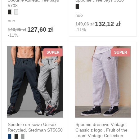
Spodnie Athletic, Tee Jays
Spodnie , Tee Jays 5510
5708
nuo
nuo
132,12 zł
149,06 zł
127,60 zł
143,95 zł
-11%
-11%
SUPER
SUPER
Spodnie dresowe Unisex
Spodnie dresowe Vintage
Recycled, Stedman ST5650
Classic z logo , Fruit of the
Loom Vintage Collection