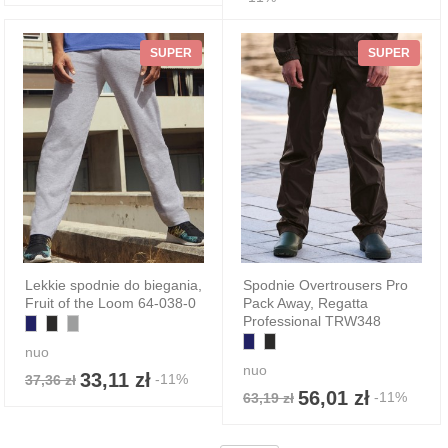
SUPER
SUPER
Lekkie spodnie do biegania,
Spodnie Overtrousers Pro
Fruit of the Loom 64-038-0
Pack Away, Regatta
Professional TRW348
nuo
nuo
33,11 zł
-11%
37,36 zł
56,01 zł
-11%
63,19 zł