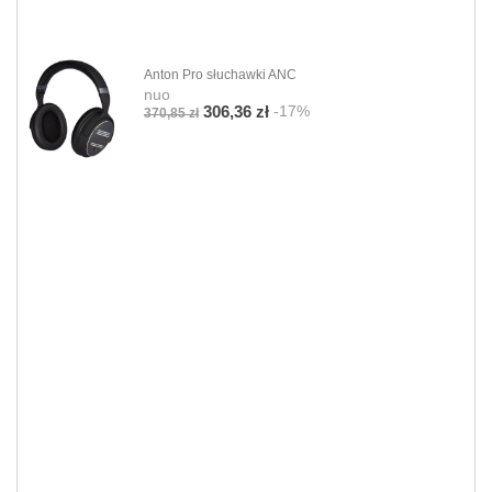
Anton Pro słuchawki ANC
nuo
-17%
306,36 zł
370,85 zł