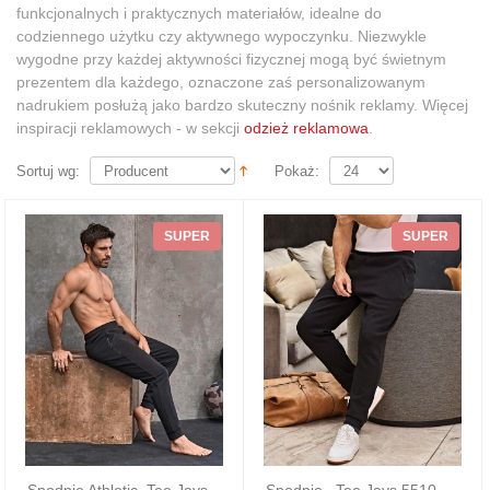
funkcjonalnych i praktycznych materiałów, idealne do
codziennego użytku czy aktywnego wypoczynku. Niezwykle
wygodne przy każdej aktywności fizycznej mogą być świetnym
prezentem dla każdego, oznaczone zaś personalizowanym
nadrukiem posłużą jako bardzo skuteczny nośnik reklamy. Więcej
inspiracji reklamowych - w sekcji
odzież reklamowa
.
Sortuj wg:
Pokaż:
SUPER
SUPER