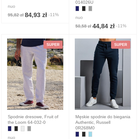
014026U
nuo
84,93 zł
-11%
95,82 zł
nuo
44,84 zł
-11%
50,58 zł
SUPER
SUPER
Spodnie dresowe, Fruit of
Męskie spodnie do biegania
the Loom 64-032-0
Authentic, Russell
0R268M0
nuo