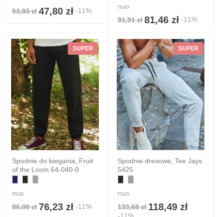
nuo
47,80 zł
-11%
53,93 zł
81,46 zł
-11%
91,91 zł
SUPER
SUPER
Spodnie do biegania, Fruit
Spodnie dresowe, Tee Jays
of the Loom 64-040-0
5425
nuo
nuo
76,23 zł
118,49 zł
-11%
86,00 zł
133,68 zł
-11%