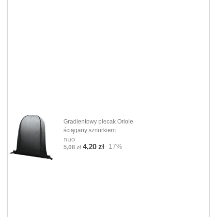
Gradientowy plecak Oriole
ściągany sznurkiem
nuo
-17%
4,20 zł
5,08 zł