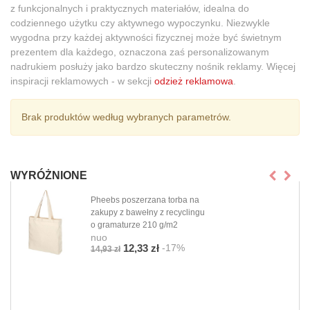
z funkcjonalnych i praktycznych materiałów, idealna do
codziennego użytku czy aktywnego wypoczynku. Niezwykle
wygodna przy każdej aktywności fizycznej może być świetnym
prezentem dla każdego, oznaczona zaś personalizowanym
nadrukiem posłuży jako bardzo skuteczny nośnik reklamy. Więcej
inspiracji reklamowych - w sekcji
odzież reklamowa
.
Brak produktów według wybranych parametrów.
WYRÓŻNIONE
Pheebs poszerzana torba na
zakupy z bawełny z recyclingu
o gramaturze 210 g/m2
nuo
-17%
12,33 zł
14,93 zł