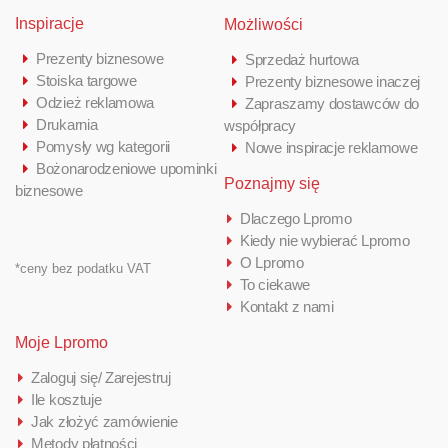
Inspiracje
Możliwości
Prezenty biznesowe
Sprzedaż hurtowa
Stoiska targowe
Prezenty biznesowe inaczej
Odzież reklamowa
Zapraszamy dostawców do
Drukarnia
współpracy
Pomysły wg kategorii
Nowe inspiracje reklamowe
Bożonarodzeniowe upominki
Poznajmy się
biznesowe
Dlaczego Lpromo
Kiedy nie wybierać Lpromo
O Lpromo
*ceny bez podatku VAT
To ciekawe
Kontakt z nami
Moje Lpromo
Zaloguj się/ Zarejestruj
Ile kosztuje
Jak złożyć zamówienie
Metody płatności