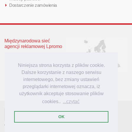
Dostarczenie zamówienia
Międzynarodowa sieć
agencji reklamowej Lpromo
Polska
Wielka Brytania
Niniejsza strona korzysta z plików cookie.
Niemcy
Dalsze korzystanie z naszego serwisu
Litwa
internetowego, bez zmiany ustawień
Łotwa
przeglądarki internetowej oznacza, iż
użytkownik akceptuje stosowanie plików
cookies..
...czytać
- tu mieszkają inspiracje reklamowe!
Lpromo.PL
OK
© 2007-2023 Lpromo.PL