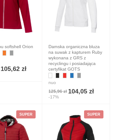
pu softshell Orion
Damska organiczna bluza
na suwak z kapturem Ruby
wykonana z GRS z
recyclingu i posiadająca
105,62 zł
certyfikat GOTS
nuo
104,05 zł
125,96 zł
-17%
SUPER
SUPER