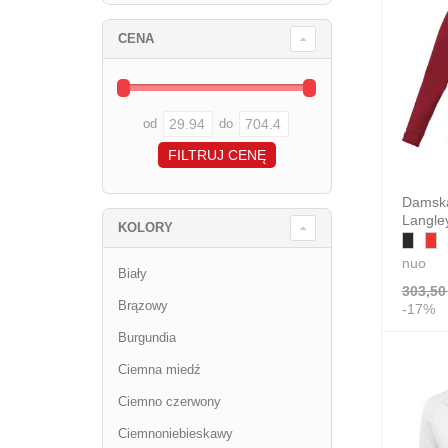
CENA
od
do
Damska 
Langle
KOLORY
nuo
Biały
303,50 
Brązowy
-17%
Burgundia
Ciemna miedź
Ciemno czerwony
Ciemnoniebieskawy