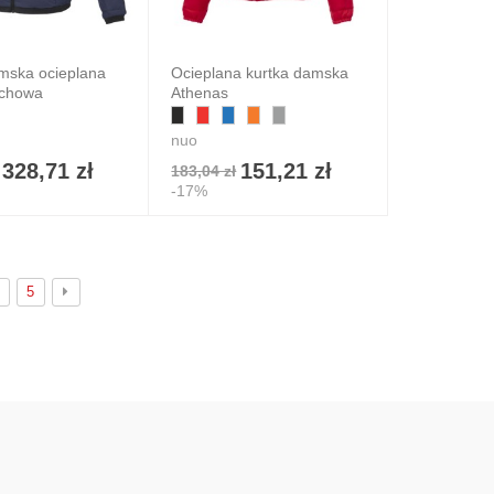
mska ocieplana
Ocieplana kurtka damska
uchowa
Athenas
nuo
328,71 zł
151,21 zł
183,04 zł
-17%
5