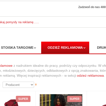
Zadzwoń do nas 48
STOISKA TARGOWE
ODZIEŻ REKLAMOWA
DRUK
eklamowe
z nadrukiem idealne do pracy, podróży czy odpoczynku. W ofer
, młodzieżowych, dziecięcych, odblaskowych z opcją znakowania, któ
m reklamą. Więcej inspiracji reklamowych - w sekcji
odzież reklamowa
.
:
SUPER
SUPER