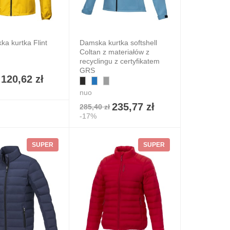
ka kurtka Flint
Damska kurtka softshell
Coltan z materiałów z
recyclingu z certyfikatem
GRS
120,62 zł
nuo
235,77 zł
285,40 zł
-17%
SUPER
SUPER