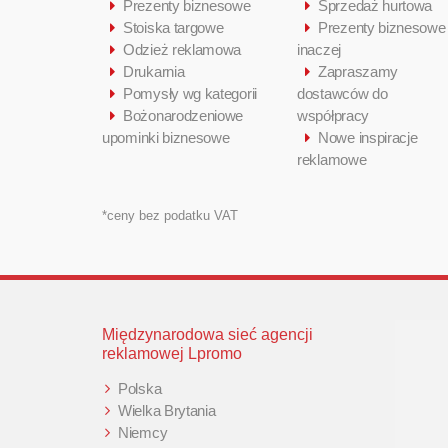
Prezenty biznesowe
Sprzedaż hurtowa
Stoiska targowe
Prezenty biznesowe
Odzież reklamowa
inaczej
Drukarnia
Zapraszamy
Pomysły wg kategorii
dostawców do
Bożonarodzeniowe
współpracy
upominki biznesowe
Nowe inspiracje
reklamowe
*ceny bez podatku VAT
Międzynarodowa sieć agencji
reklamowej Lpromo
Polska
Wielka Brytania
Niemcy