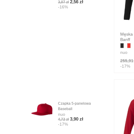
2,56 zł
3,07 zł
5,08
-16%
-1
Męska 
Banff
nuo
255,91 
-17%
Czapka 5-panelowa
Phe
Baseball
torb
nuo
bawe
3,90 zł
4,72 zł
o gr
-17%
g/m
nuo