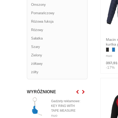
Omszony
Pomarańczowy
Różowa fuksja
Różowy
Sałatka
Macin 
kurtka
Szary
Zielony
nuo
397,91 
żółtawy
-17%
żółty
WYRÓŻNIONE
Gadżety reklamowe:
Grad
KEY RING WITH
Orio
TAPE MEASURE
szn
nuo
nuo