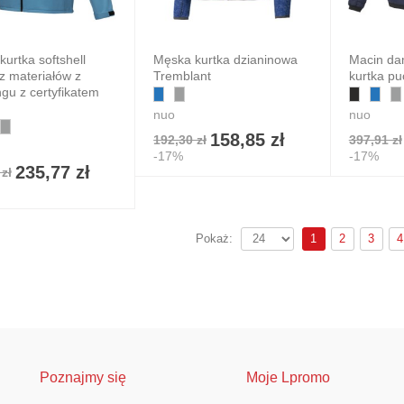
urtka softshell
Męska kurtka dzianinowa
Macin da
z materiałów z
Tremblant
kurtka p
ngu z certyfikatem
nuo
nuo
158,85 zł
192,30 zł
397,91 zł
-17%
-17%
235,77 zł
zł
1
2
3
4
Pokaż:
Poznajmy się
Moje Lpromo