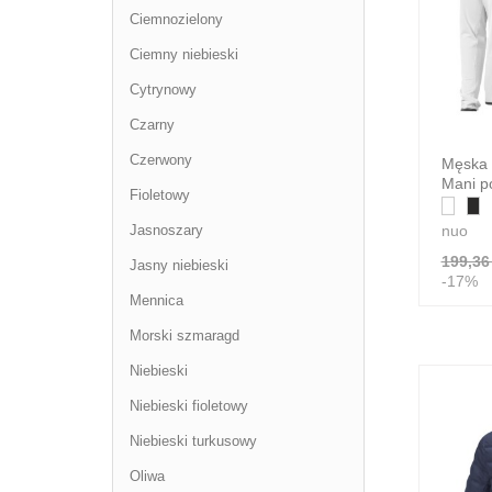
Ciemnozielony
Ciemny niebieski
Cytrynowy
Czarny
Czerwony
Męska 
Mani p
Fioletowy
nuo
Jasnoszary
199,36 
Jasny niebieski
-17%
Mennica
Morski szmaragd
Niebieski
Niebieski fioletowy
Niebieski turkusowy
Oliwa