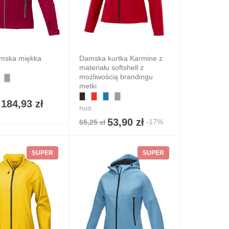
mska miękka
Damska kurtka Karmine z
materiału softshell z
możliwością brandingu
metki
184,93 zł
nuo
53,90 zł
-17%
65,25 zł
SUPER
SUPER