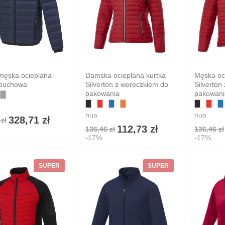
męska ocieplana
Damska ocieplana kurtka
Męska oc
 puchowa
Silverton z woreczkiem do
Silverton
pakowania
pakowani
nuo
nuo
328,71 zł
zł
112,73 zł
136,46 zł
136,46 zł
-17%
-17%
SUPER
SUPER
ientowy plecak
le ściągany
urkiem