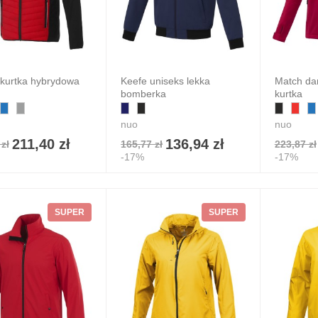
4,20 zł
 zł
7%
kurtka hybrydowa
Keefe uniseks lekka
Match da
bomberka
kurtka
nuo
nuo
211,40 zł
136,94 zł
zł
165,77 zł
223,87 zł
-17%
-17%
SUPER
SUPER
ebs poszerzana
a na zakupy z
łny z recyclingu
amaturze 210
2