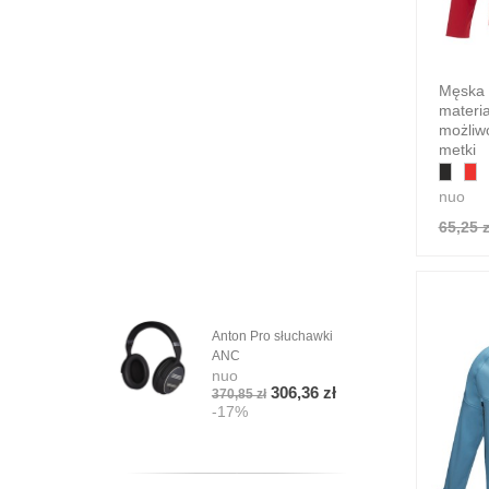
14,9
-1
Męska 
materia
możliw
metki
nuo
65,25 z
Anton Pro słuchawki
ANC
nuo
306,36 zł
370,85 zł
-17%