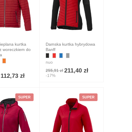
ieplana kurtka
Damska kurtka hybrydowa
 z woreczkiem do
Banff
a
nuo
211,40 zł
255,91 zł
112,73 zł
-17%
SUPER
SUPER