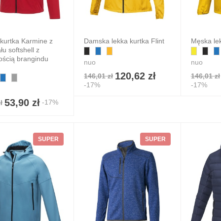
12,33 zł
3 zł
7%
kurtka Karmine z
Damska lekka kurtka Flint
Męska lek
łu softshell z
ością brangindu
nuo
nuo
120,62 zł
146,01 zł
146,01 zł
-17%
-17%
53,90 zł
-17%
ł
SUPER
SUPER