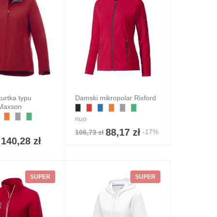
urtka typu
Damski mikropolar Rixford
 Maxson
nuo
88,17 zł
-17%
106,73 zł
140,28 zł
SUPER
SUPER