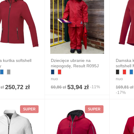
kurtka softshell
Dziecięce ubranie na
Damska k
y
niepogodę, Result R095J
softshell
nuo
nuo
250,72 zł
53,94 zł
-11%
zł
60,86 zł
169,81 zł
-17%
SUPER
SUPER