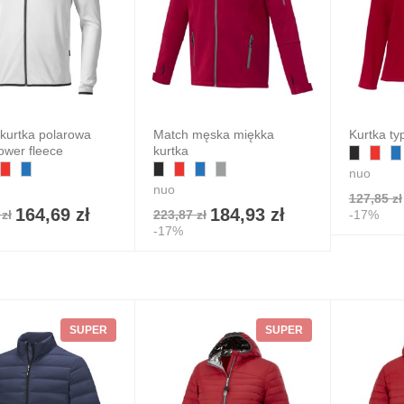
kurtka polarowa
Match męska miękka
Kurtka ty
ower fleece
kurtka
nuo
nuo
127,85 zł
164,69 zł
184,93 zł
zł
223,87 zł
-17%
-17%
SUPER
SUPER