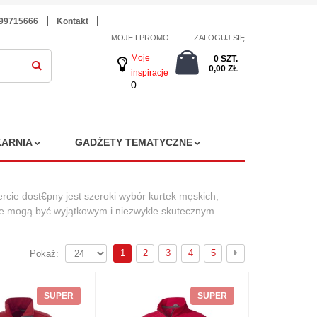
699715666
Kontakt
MOJE LPROMO
ZALOGUJ SIĘ
Moje
0 SZT.
0,00 ZŁ
inspiracje
0
ARNIA
GADŻETY TEMATYCZNE
cie dost€pny jest szeroki wybór kurtek męskich,
re mogą być wyjątkowym i niezwykle skutecznym
1
2
3
4
5
Pokaż:
SUPER
SUPER