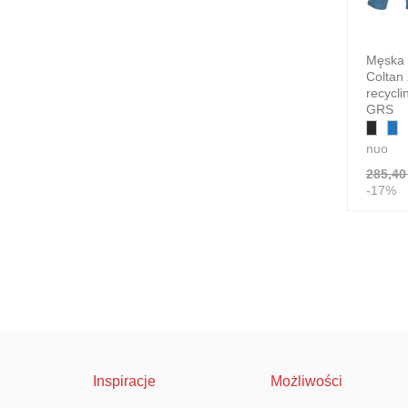
Męska k
Coltan 
recycli
GRS
nuo
285,40 
-17%
Inspiracje
Możliwości