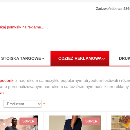
Zadzwoń do nas 48
STOISKA TARGOWE
ODZIEŻ REKLAMOWA
DRUK
spodenki
z nadrukiem są niezykle popularnym atrybutem festiwali i róż
ne personalizowanym nadrukiem są też świetnym nośnikiem reklamy. W
wa
.
:
SUPER
SUPER