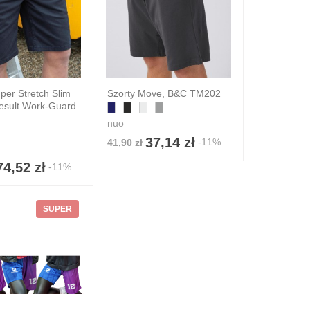
per Stretch Slim
Szorty Move, B&C TM202
Result Work-Guard
nuo
37,14 zł
-11%
41,90 zł
74,52 zł
-11%
SUPER