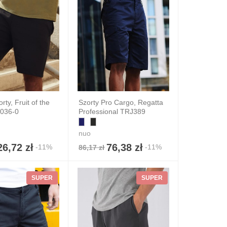
rty, Fruit of the
Szorty Pro Cargo, Regatta
036-0
Professional TRJ389
nuo
26,72 zł
76,38 zł
-11%
-11%
86,17 zł
SUPER
SUPER