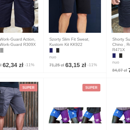
 Work-Guard Action,
Szorty Slim Fit Sweat,
Shorty Su
 Work-Guard R309X
Kustom Kit KK922
Chino , 
R471X
nuo
nuo
62,34 zł
63,15 zł
-11%
-11%
ł
71,25 zł
84,07 zł
żety reklamowe:
 RING WITH
SUPER
SUPER
E MEASURE
2,56 zł
 zł
6%