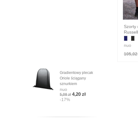
Szorty 
Russel
nuo
105,02 
Gradientowy plecak
Oriole ściągany
sznurkiem
nuo
4,20 zł
5,08 zł
-17%