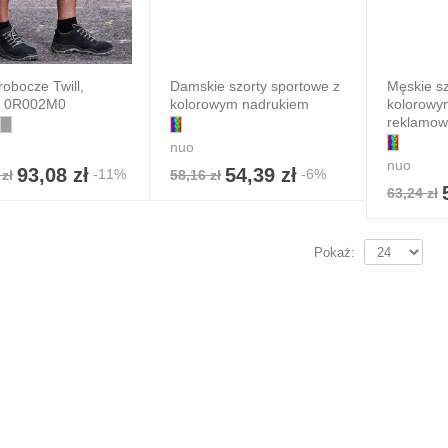
robocze Twill,
Damskie szorty sportowe z
Męskie sz
l 0R002M0
kolorowym nadrukiem
kolorowy
reklamo
nuo
nuo
93,08 zł
54,39 zł
-11%
-6%
zł
58,16 zł
63,24 zł
Pokaż: