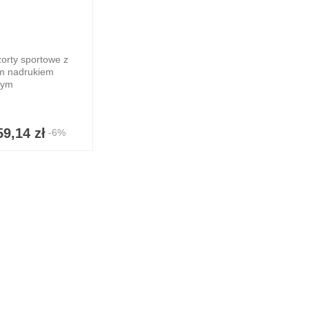
orty sportowe z
m nadrukiem
wym
59,14 zł
-6%