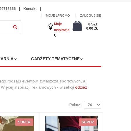
699715666
Kontakt
MOJE LPROMO
ZALOGUJ SIĘ
Moje
0 SZT.
0,00 ZŁ
inspiracje
0
ARNIA
GADŻETY TEMATYCZNE
nego rodzaju eventów, zwłaszcza sportowych, a
ięcej inspiracji reklamowych - w sekcji
odzież
Pokaż:
SUPER
SUPER