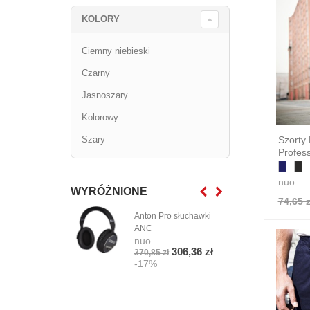
KOLORY
Ciemny niebieski
Czarny
Jasnoszary
Kolorowy
Szary
Szorty 
Profes
nuo
WYRÓŻNIONE
74,65 z
Anton Pro słuchawki
Cza
ANC
Base
nuo
nuo
306,36 zł
370,85 zł
4,72
-17%
-1