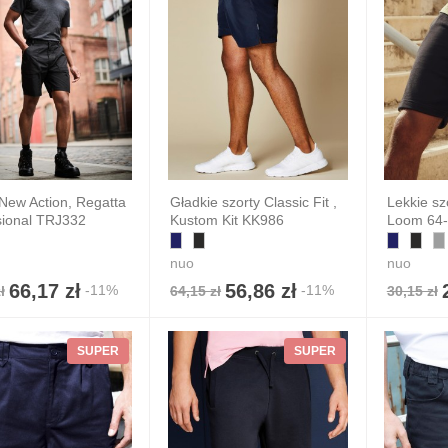
New Action, Regatta
Gładkie szorty Classic Fit ,
Lekkie szo
sional TRJ332
Kustom Kit KK986
Loom 64-
nuo
nuo
66,17 zł
56,86 zł
-11%
-11%
ł
64,15 zł
30,15 zł
pka 5-panelowa
ball
SUPER
SUPER
3,90 zł
 zł
7%