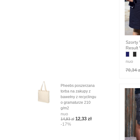
Szorty
Result
nuo
70,34 z
Pheebs poszerzana
Gad
torba na zakupy z
KEY
bawełny z recyclingu
TAP
nuo
o gramaturze 210
3,07
g/m2
-1
nuo
12,33 zł
14,93 zł
-17%