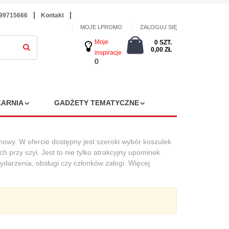
699715666
Kontakt
MOJE LPROMO
ZALOGUJ SIĘ
Moje
0 SZT.
0,00 ZŁ
inspiracje
0
ARNIA
GADŻETY TEMATYCZNE
mowy. W ofercie dostępny jest szeroki wybór koszulek
h przy szyi. Jest to nie tylko atrakcyjny upominek
ydarzenia, obsługi czy członków załogi. Więcej