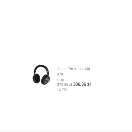
Anton Pro słuchawki
ANC
nuo
306,36 zł
370,85 zł
-17%