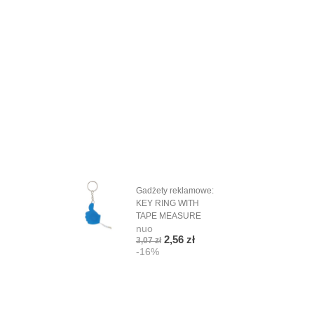
Gadżety reklamowe:
Cza
KEY RING WITH
Base
nuo
TAPE MEASURE
nuo
4,72
2,56 zł
-1
3,07 zł
-16%