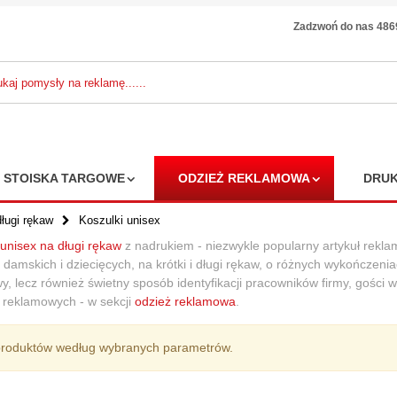
Zadzwoń do nas 48
STOISKA TARGOWE
ODZIEŻ REKLAMOWA
DRUK
ługi rękaw
Koszulki unisex
 unisex na długi rękaw
z nadrukiem - niezwykle popularny artykuł rekla
 damskich i dziecięcych, na krótki i długi rękaw, o różnych wykończeniac
ebs poszerzana
y, lecz również świetny sposób identyfikacji pracowników firmy, gości w
a na zakupy z
ji reklamowych - w sekcji
odzież reklamowa
.
łny z recyclingu
amaturze 210
2
produktów według wybranych parametrów.
12,33 zł
3 zł
7%