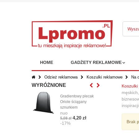
HOME
GADŻETY REKLAMOWE
Odzież reklamowa
Koszulki reklamowe
Na d
WYRÓŻNIONE
Koszulki
męskich,
Gradientowy plecak
Phe
biznesow
Oriole ściągany
torb
inspirac
sznurkiem
bawe
nuo
o gr
4,20 zł
5,08 zł
g/m
Brak 
-17%
nuo
14,9
-1