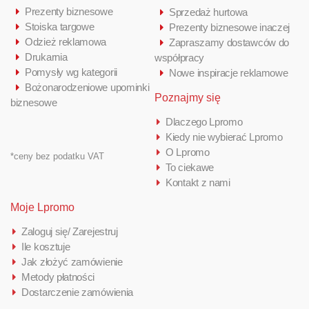
Prezenty biznesowe
Sprzedaż hurtowa
Stoiska targowe
Prezenty biznesowe inaczej
Odzież reklamowa
Zapraszamy dostawców do
Drukarnia
współpracy
Pomysły wg kategorii
Nowe inspiracje reklamowe
Bożonarodzeniowe upominki
Poznajmy się
biznesowe
Dlaczego Lpromo
Kiedy nie wybierać Lpromo
O Lpromo
*ceny bez podatku VAT
To ciekawe
Kontakt z nami
Moje Lpromo
Zaloguj się/ Zarejestruj
Ile kosztuje
Jak złożyć zamówienie
Metody płatności
Dostarczenie zamówienia