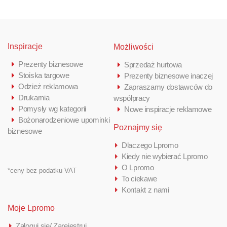
Inspiracje
Możliwości
Prezenty biznesowe
Sprzedaż hurtowa
Stoiska targowe
Prezenty biznesowe inaczej
Odzież reklamowa
Zapraszamy dostawców do
Drukarnia
współpracy
Pomysły wg kategorii
Nowe inspiracje reklamowe
Bożonarodzeniowe upominki
Poznajmy się
biznesowe
Dlaczego Lpromo
Kiedy nie wybierać Lpromo
O Lpromo
*ceny bez podatku VAT
To ciekawe
Kontakt z nami
Moje Lpromo
Zaloguj się/ Zarejestruj