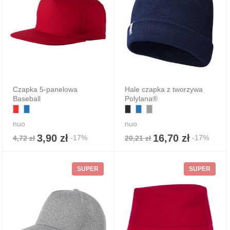
Czapka 5-panelowa
Hale czapka z tworzywa
Baseball
Polylana®
nuo
nuo
3,90 zł
16,70 zł
-17%
-17%
4,72 zł
20,21 zł
SUPER
SUPER