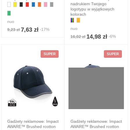
nadrukiem Twojego
logotypu w wyjątkowych
kolorach
nuo
nuo
7,63 zł
-17%
9,23 zł
14,98 zł
-6%
16,02 zł
SUPER
SUPER
Gadżety reklamowe: Impact
Gadżety reklamowe: Impact
AWARE™ Brushed rcotton
AWARE™ Brushed rcotton