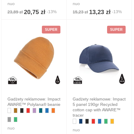
nuo
nuo
20,75 zł
13,23 zł
-13%
-13%
23,89 zł
15,23 zł
SUPER
SUPER
Gadżety reklamowe: Impact
Gadżety reklamowe: Impact
AWARE™ Polylana® beanie
5 panel 190gr Recycled
cotton cap with AWARE™
tracer
nuo
nuo