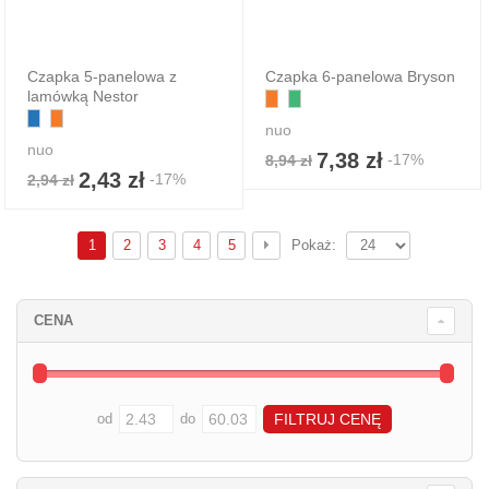
Czapka 5-panelowa z
Czapka 6-panelowa Bryson
lamówką Nestor
nuo
nuo
7,38 zł
-17%
8,94 zł
2,43 zł
-17%
2,94 zł
1
2
3
4
5
Pokaż:
CENA
od
do