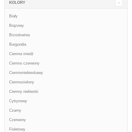
KOLORY
Biały
Brązowy
Brzoskwinia
Burgundia
Ciemna miedź
Ciemno czerwony
Ciemnoniebieskawy
Ciemnozielony
Ciemny niebieski
Cytrynowy
Czarny
Czerwony
Fioletowy