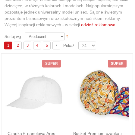
dziecięce, w różnych kolorach i modelach. Najpopularniejszym
pozostaje jednek uniwersalny model unisex. Są one świetnym
prezentem biznesowym oraz skutecznym nośnikiem reklamy.
Więcej inspiracji reklamowych - w sekcji
odzież reklamowa
.
Sortuj wg:
1
2
3
4
5
Pokaż:
SUPER
SUPER
Czapka 6-panelowa Ares
Bucket Premium czapka z