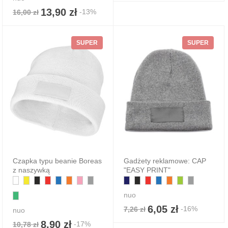
13,90 zł
-13%
16,00 zł
SUPER
SUPER
Czapka typu beanie Boreas
Gadżety reklamowe: CAP
z naszywką
"EASY PRINT"
nuo
6,05 zł
-16%
7,26 zł
nuo
8,90 zł
-17%
10,78 zł