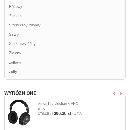
Różowy
Sałatka
Stonowany różowy
Szary
Słomkowy żółty
Zielony
żółtawy
żółty
WYRÓŻNIONE
Anton Pro słuchawki ANC
nuo
-17%
306,36 zł
370,85 zł