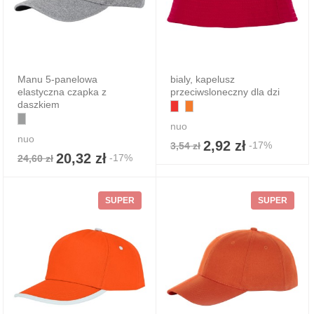
Manu 5-panelowa
bialy, kapelusz
elastyczna czapka z
przeciwsloneczny dla dzi
daszkiem
nuo
nuo
2,92 zł
-17%
3,54 zł
20,32 zł
-17%
24,60 zł
SUPER
SUPER