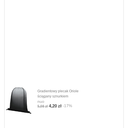
Gradientowy plecak Oriole
ściągany sznurkiem
nuo
-17%
4,20 zł
5,08 zł