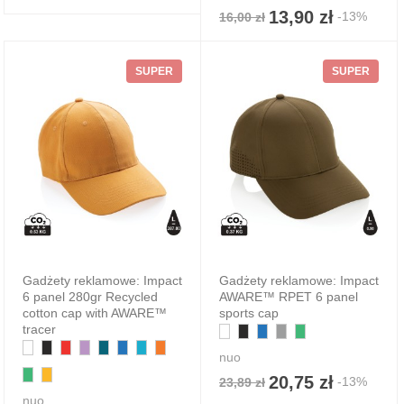
13,90 zł
-13%
16,00 zł
SUPER
SUPER
Gadżety reklamowe: Impact
Gadżety reklamowe: Impact
6 panel 280gr Recycled
AWARE™ RPET 6 panel
cotton cap with AWARE™
sports cap
tracer
nuo
20,75 zł
-13%
23,89 zł
nuo