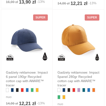
13,90 zł
-13%
16,00 zł
12,21 zł
-13%
14,06 zł
SUPER
SUPER
Gadżety reklamowe: Impact
Gadżety reklamowe: Impact
6 panel 190gr Recycled
5panel 280gr Recycled
cotton cap with AWARE™
cotton cap with AWARE™
tracer
tracer
nuo
12,21 zł
-13%
14,06 zł
nuo