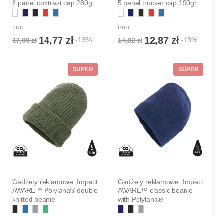
6 panel contrast cap 280gr
5 panel trucker cap 190gr
nuo
nuo
14,77 zł
12,87 zł
-13%
-13%
17,00 zł
14,82 zł
SUPER
SUPER
Gadżety reklamowe: Impact
Gadżety reklamowe: Impact
AWARE™ Polylana® double
AWARE™ classic beanie
knitted beanie
with Polylana®