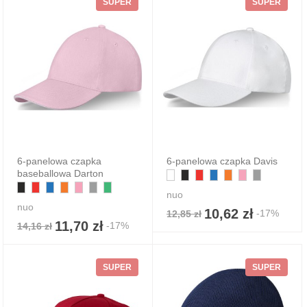
SUPER
SUPER
6-panelowa czapka
6-panelowa czapka Davis
baseballowa Darton
nuo
nuo
10,62 zł
-17%
12,85 zł
11,70 zł
-17%
14,16 zł
SUPER
SUPER