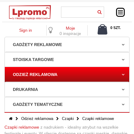
Moje
0 SZT.
Sign in
0,00 ZŁ
0 inspiracje
GADŻETY REKLAMOWE
STOISKA TARGOWE
ODZIEŻ REKLAMOWA
DRUKARNIA
GADŻETY TEMATYCZNE
Odzież reklamowa
Czapki
Czapki reklamowe
Czapki reklamowe
z nadrukiem - idealny atrybut na wszelkie
festiwale i eventy. W ofercie dostępne są czapki męskie, damskie,