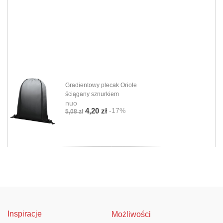
Gradientowy plecak Oriole
ściągany sznurkiem
nuo
-17%
4,20 zł
5,08 zł
Inspiracje
Możliwości