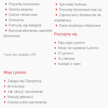
Prezenty biznesowe
Sprzedaż hurtowa
Stoiska targowe
Prezenty biznesowe inaczej
Odzież reklamowa
Zapraszamy dostawców do
Drukarnia
współpracy
Pomysły wg kategorii
Nowe inspiracje reklamowe
Bożonarodzeniowe upominki
Poznajmy się
biznesowe
Dlaczego Lpromo
Kiedy nie wybierać Lpromo
O Lpromo
*ceny bez podatku VAT
To ciekawe
Kontakt z nami
Moje Lpromo
Zaloguj się/ Zarejestruj
Ile kosztuje
Jak złożyć zamówienie
Metody płatności
Dostarczenie zamówienia