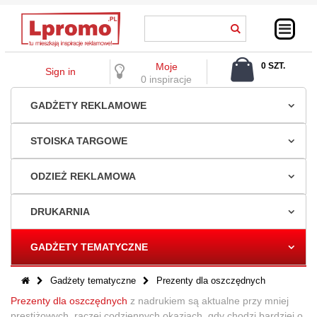
Moje
0 SZT.
Sign in
0,00 ZŁ
0 inspiracje
GADŻETY REKLAMOWE
STOISKA TARGOWE
ODZIEŻ REKLAMOWA
DRUKARNIA
GADŻETY TEMATYCZNE
Gadżety tematyczne
Prezenty dla oszczędnych
Prezenty dla oszczędnych
z nadrukiem są aktualne przy mniej
prestiżowych, raczej codziennych okazjach, gdy chodzi bardziej o