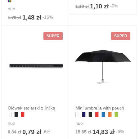
1,10 zł
-6%
1,18 zł
nuo
1,48 zł
-16%
1,78 zł
SUPER
SUPER
Ołówek stolarski z linijką
Mini umbrella with pouch
nuo
nuo
0,79 zł
14,83 zł
-6%
-6%
0,84 zł
15,85 zł