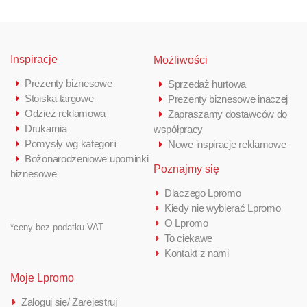
Inspiracje
Możliwości
Prezenty biznesowe
Sprzedaż hurtowa
Stoiska targowe
Prezenty biznesowe inaczej
Odzież reklamowa
Zapraszamy dostawców do
Drukarnia
współpracy
Pomysły wg kategorii
Nowe inspiracje reklamowe
Bożonarodzeniowe upominki
Poznajmy się
biznesowe
Dlaczego Lpromo
Kiedy nie wybierać Lpromo
O Lpromo
*ceny bez podatku VAT
To ciekawe
Kontakt z nami
Moje Lpromo
Zaloguj się/ Zarejestruj