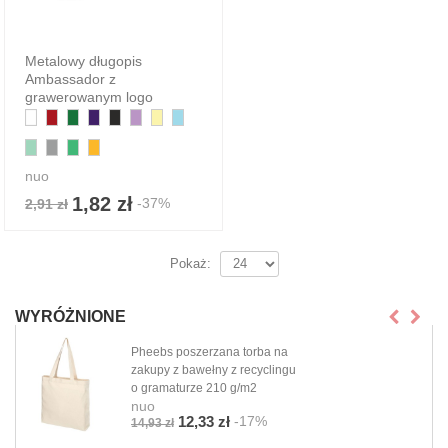
Metalowy długopis
Ambassador z
grawerowanym logo
nuo
1,82 zł
-37%
2,91 zł
Pokaż:
WYRÓŻNIONE
Pheebs poszerzana torba na
zakupy z bawełny z recyclingu
o gramaturze 210 g/m2
nuo
-17%
12,33 zł
14,93 zł