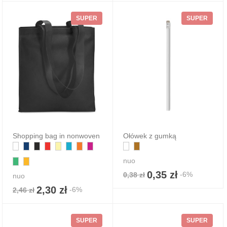
SUPER
SUPER
Shopping bag in nonwoven
Ołówek z gumką
nuo
0,35 zł
-6%
0,38 zł
nuo
2,30 zł
-6%
2,46 zł
SUPER
SUPER