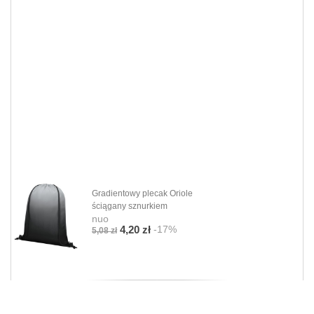
Gradientowy plecak Oriole
ściągany sznurkiem
nuo
-17%
4,20 zł
5,08 zł