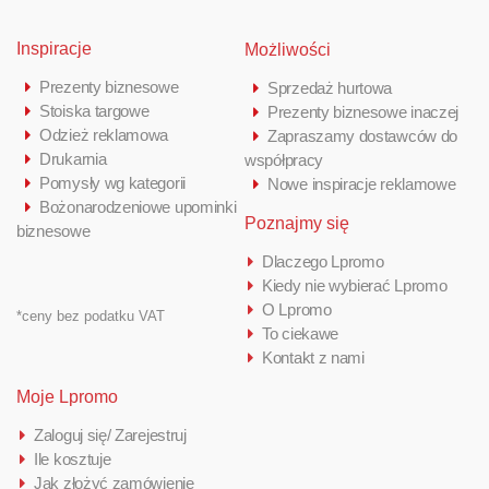
Inspiracje
Możliwości
Prezenty biznesowe
Sprzedaż hurtowa
Stoiska targowe
Prezenty biznesowe inaczej
Odzież reklamowa
Zapraszamy dostawców do
Drukarnia
współpracy
Pomysły wg kategorii
Nowe inspiracje reklamowe
Bożonarodzeniowe upominki
Poznajmy się
biznesowe
Dlaczego Lpromo
Kiedy nie wybierać Lpromo
O Lpromo
*ceny bez podatku VAT
To ciekawe
Kontakt z nami
Moje Lpromo
Zaloguj się/ Zarejestruj
Ile kosztuje
Jak złożyć zamówienie