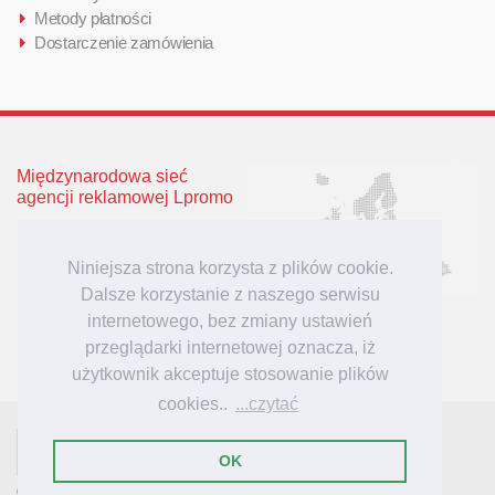
Metody płatności
Dostarczenie zamówienia
Międzynarodowa sieć
agencji reklamowej Lpromo
Polska
Wielka Brytania
Niniejsza strona korzysta z plików cookie.
Niemcy
Dalsze korzystanie z naszego serwisu
Litwa
internetowego, bez zmiany ustawień
Łotwa
przeglądarki internetowej oznacza, iż
użytkownik akceptuje stosowanie plików
cookies..
...czytać
- tu mieszkają inspiracje reklamowe!
Lpromo.PL
OK
© 2007-2023 Lpromo.PL