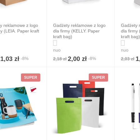
y reklamowe z logo
Gadżety reklamowe z logo
Gadżety 
my (LEIA. Paper kraft
dla firmy (KELLY. Paper
dla firmy
kraft bag)
kraft bag)
nuo
nuo
1,03 zł
2,00 zł
1
-8%
-8%
2,18 zł
2,03 zł
SUPER
SUPER