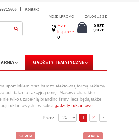
699715666
Kontakt
MOJE LPROMO
ZALOGUJ SIĘ
Moje
0 SZT.
0,00 ZŁ
inspiracje
0
ARNIA
GADŻETY TEMATYCZNE
m upominkiem oraz bardzo efektowną formą reklamy.
etach także atrakcyjną cenę. Masowy charakter
nie tylko uzupełnią branding firmy, lecz będą także
racji reklamowych - w sekcji
gadżety reklamowe
.
1
2
Pokaż:
SUPER
SUPER