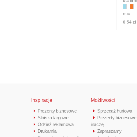
dla fir
nuo
0,54 zł
Inspiracje
Możliwości
Prezenty biznesowe
Sprzedaż hurtowa
Stoiska targowe
Prezenty biznesowe
Odzież reklamowa
inaczej
Drukarnia
Zapraszamy