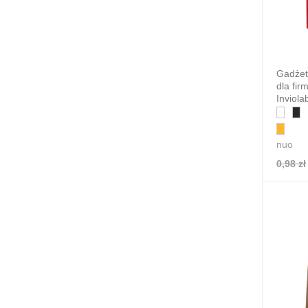
Gadżet
dla fi
Inviola
nuo
0,98 zł