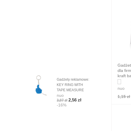
Gadżet
dla fi
kraft b
Gadżety reklamowe:
Grad
KEY RING WITH
Orio
nuo
TAPE MEASURE
szn
nuo
nuo
1,15 zł
2,56 zł
3,07 zł
5,08
-16%
-1