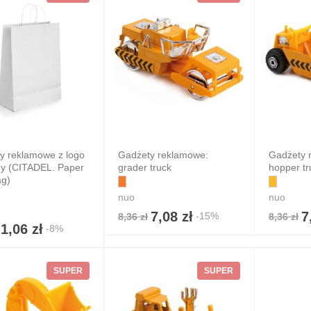
y reklamowe z logo
Gadżety reklamowe:
Gadżety 
rmy (CITADEL. Paper
grader truck
hopper tr
ag)
ientowy plecak
nuo
nuo
le ściągany
7,08 zł
7
urkiem
-15%
8,36 zł
8,36 zł
1,06 zł
-8%
4,20 zł
 zł
7%
SUPER
SUPER