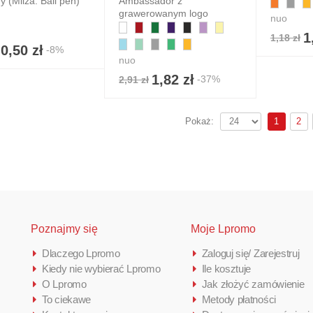
my (Milza. Ball pen)
Ambassador z
grawerowanym logo
nuo
1
1,18 zł
0,50 zł
-8%
nuo
1,82 zł
-37%
2,91 zł
1
2
Pokaż:
Poznajmy się
Moje Lpromo
Dlaczego Lpromo
Zaloguj się/ Zarejestruj
Kiedy nie wybierać Lpromo
Ile kosztuje
O Lpromo
Jak złożyć zamówienie
To ciekawe
Metody płatności