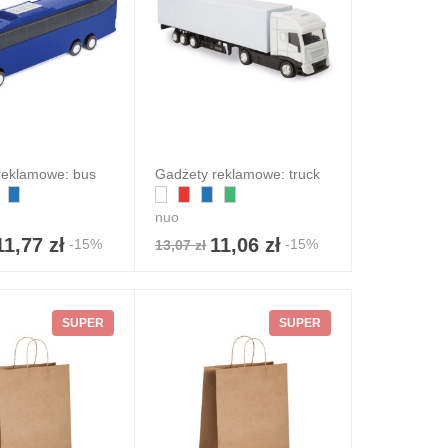
reklamowe: bus
Gadżety reklamowe: truck
nuo
11,77 zł
11,06 zł
-15%
-15%
13,07 zł
SUPER
SUPER