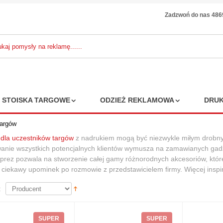
Zadzwoń do nas 48
STOISKA TARGOWE
ODZIEŻ REKLAMOWA
DRUK
targów
dla uczestników targów
z nadrukiem mogą być niezwykle miłym drobny
nie wszystkich potencjalnych klientów wymusza na zamawianych gadż
pka 5-panelowa
mprez pozwala na stworzenie całej gamy różnorodnych akcesoriów, które 
ball
 ciekawy upominek po rozmowie z przedstawicielem firmy.
Więcej inspi
3,90 zł
 zł
7%
:
SUPER
SUPER