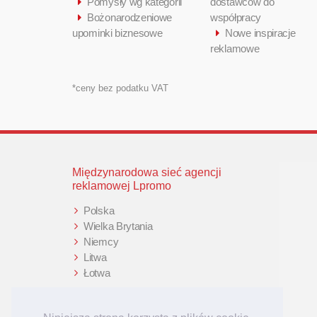
Pomysły wg kategorii
dostawców do
Bożonarodzeniowe
współpracy
upominki biznesowe
Nowe inspiracje
reklamowe
*ceny bez podatku VAT
Międzynarodowa sieć agencji
reklamowej Lpromo
Polska
Wielka Brytania
Niemcy
Litwa
Łotwa