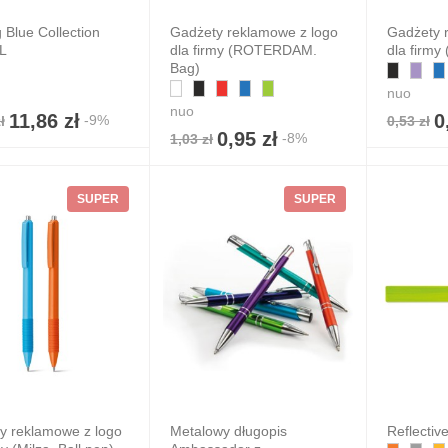
 Blue Collection
Gadżety reklamowe z logo
Gadżety 
L
dla firmy (ROTERDAM.
dla firmy
Bag)
nuo
nuo
11,86 zł
0
-9%
ł
0,53 zł
0,95 zł
-8%
1,03 zł
SUPER
SUPER
y reklamowe z logo
Metalowy długopis
Reflective