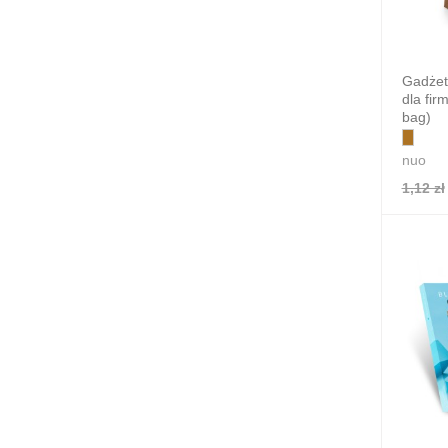
Gadżet
dla fir
bag)
nuo
1,12 zł