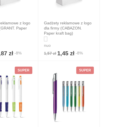
reklamowe z logo
Gadżety reklamowe z logo
 (GRANT. Paper
dla firmy (CABAZON.
Paper kraft bag)
nuo
,87 zł
1,45 zł
-8%
-8%
1,57 zł
SUPER
SUPER