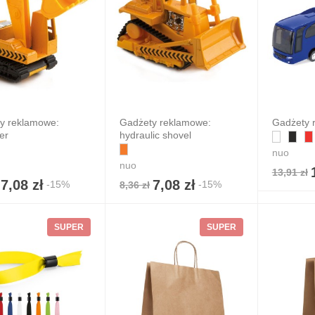
y reklamowe:
Gadżety reklamowe:
Gadżety 
er
hydraulic shovel
nuo
nuo
13,91 zł
7,08 zł
7,08 zł
-15%
-15%
8,36 zł
SUPER
SUPER