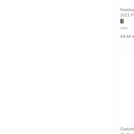
Katalog
2021 P
nuo
13,12 z
Gadżet