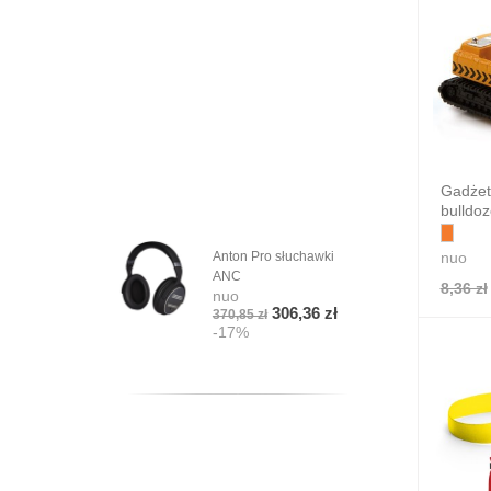
Gadżet
bulldoz
nuo
Anton Pro słuchawki
ANC
8,36 zł
nuo
306,36 zł
370,85 zł
-17%