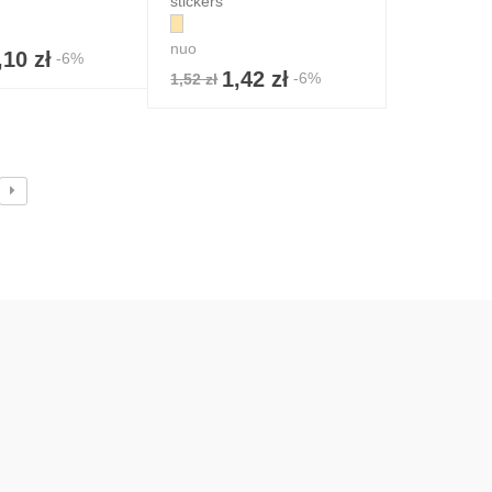
stickers
nuo
,10 zł
-6%
1,42 zł
-6%
1,52 zł