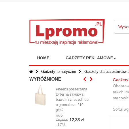
HOME
GADŻETY REKLAMOWE
Gadżety tematyczne
Gadżety dla uczestników 
WYRÓŻNIONE
Gadżety 
Obdarowa
Pheebs poszerzana
Cza
takich i
torba na zakupy z
Base
stanowić
nuo
bawełny z recyclingu
4,72
o gramaturze 210
-1
Sortuj wg
g/m2
nuo
12,33 zł
14,93 zł
-17%