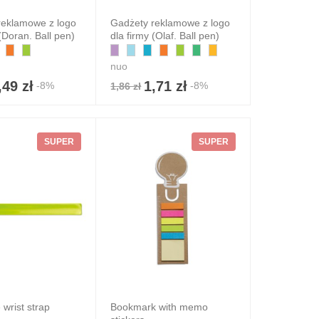
reklamowe z logo
Gadżety reklamowe z logo
 (Doran. Ball pen)
dla firmy (Olaf. Ball pen)
nuo
,49 zł
1,71 zł
-8%
-8%
1,86 zł
SUPER
SUPER
 wrist strap
Bookmark with memo