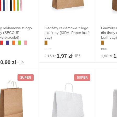
y reklamowe z logo
Gadżety reklamowe z logo
Gadżety 
rmy (SECCUR.
dla firmy (KIRA. Paper kraft
dla firmy
ble bracelet)
bag)
kraft bag)
nuo
nuo
1,97 zł
1
-8%
2,15 zł
1,98 zł
0,90 zł
-8%
SUPER
SUPER