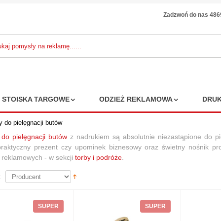
Zadzwoń do nas 48
STOISKA TARGOWE
ODZIEŻ REKLAMOWA
DRUK
 do pielęgnacji butów
do pielęgnacji butów
z nadrukiem są absolutnie niezastąpione do pi
praktyczny prezent czy upominek biznesowy oraz świetny nośnik p
żety reklamowe:
ji reklamowych
- w sekcji
torby i podróże
.
 RING WITH
E MEASURE
:
2,56 zł
 zł
6%
SUPER
SUPER