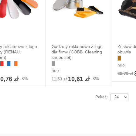
y reklamowe z logo
Gadżety reklamowe z logo
Zestaw d
rmy (RENAU.
dla firmy (COBB. Cleaning
obuwia
rn)
shoes set)
nuo
nuo
38,70 zł
0,76 zł
10,61 zł
-8%
-8%
11,53 zł
Pokaż: