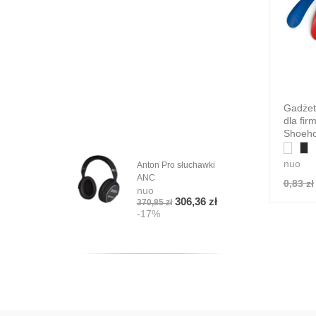
Gadżet
dla fi
Shoeho
nuo
Anton Pro słuchawki
ANC
0,83 zł
nuo
306,36 zł
370,85 zł
-17%