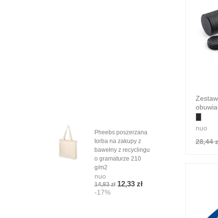
Zestaw
obuwia
nuo
Pheebs poszerzana
Cza
28,44 z
torba na zakupy z
Base
nuo
bawełny z recyclingu
4,72
o gramaturze 210
-1
g/m2
nuo
12,33 zł
14,93 zł
-17%