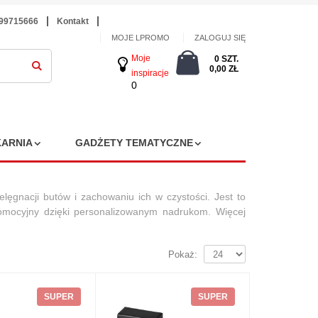
699715666
Kontakt
MOJE LPROMO
ZALOGUJ SIĘ
Moje
0 SZT.
0,00 ZŁ
inspiracje
0
ARNIA
GADŻETY TEMATYCZNE
elęgnacji butów i zachowaniu ich w czystości.
Jest to
romocyjny dzięki personalizowanym nadrukom.
Więcej
Pokaż:
SUPER
SUPER