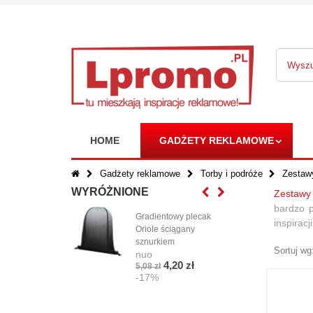
HOME
GADŻETY REKLAMOWE
Gadżety reklamowe
Torby i podróże
Zestawy
WYRÓŻNIONE
Zestawy 
bardzo 
Gradientowy plecak
Gad
inspirac
Oriole ściągany
KEY
sznurkiem
TAP
Sortuj wg
nuo
nuo
4,20 zł
5,08 zł
3,07
-17%
-1