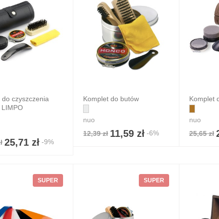
 do czyszczenia
Komplet do butów
Komplet d
 LIMPO
nuo
nuo
11,59 zł
-6%
12,39 zł
25,65 zł
pka 5-panelowa
25,71 zł
-9%
ł
ball
3,90 zł
 zł
7%
SUPER
SUPER