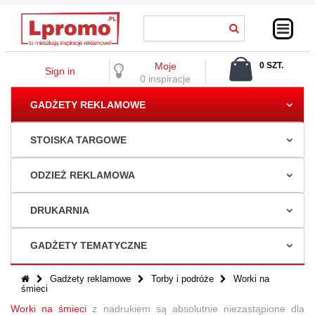
Moje
0 SZT.
Sign in
0,00 ZŁ
0 inspiracje
GADŻETY REKLAMOWE
STOISKA TARGOWE
ODZIEŻ REKLAMOWA
DRUKARNIA
GADŻETY TEMATYCZNE
Gadżety reklamowe
Torby i podróże
Worki na
śmieci
Worki na śmieci
z nadrukiem są absolutnie niezastąpione dla