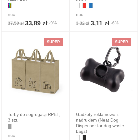
nuo
nuo
33,89 zł
3,11 zł
-9%
-6%
37,50 zł
3,32 zł
SUPER
SUPER
Torby do segregacji RPET,
Gadżety reklamowe z
3 szt.
nadrukiem (Neat Dog
Dispenser for dog waste
bags)
nuo