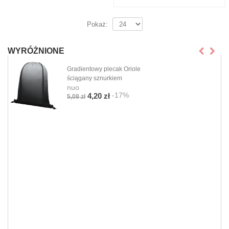
Pokaż:
WYRÓŻNIONE
Gradientowy plecak Oriole
ściągany sznurkiem
nuo
-17%
4,20 zł
5,08 zł