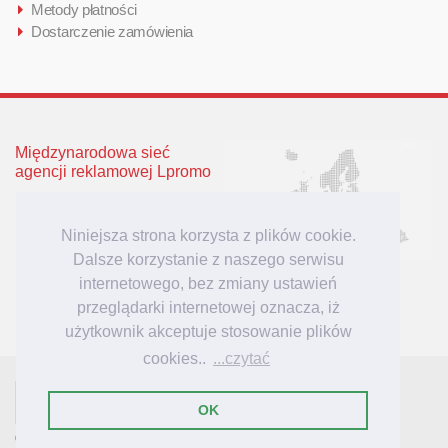
Metody płatności
Dostarczenie zamówienia
Międzynarodowa sieć
agencji reklamowej Lpromo
Polska
Wielka Brytania
Niniejsza strona korzysta z plików cookie.
Niemcy
Dalsze korzystanie z naszego serwisu
Litwa
internetowego, bez zmiany ustawień
Łotwa
przeglądarki internetowej oznacza, iż
użytkownik akceptuje stosowanie plików
cookies..
...czytać
- tu mieszkają inspiracje reklamowe!
Lpromo.PL
OK
© 2007-2023 Lpromo.PL