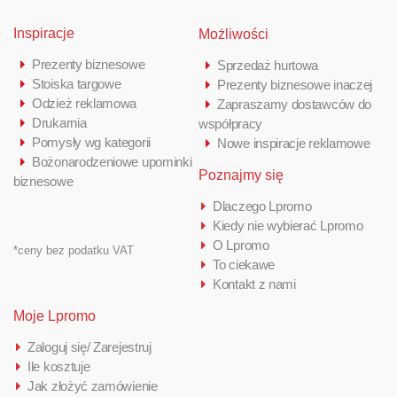
Inspiracje
Możliwości
Prezenty biznesowe
Sprzedaż hurtowa
Stoiska targowe
Prezenty biznesowe inaczej
Odzież reklamowa
Zapraszamy dostawców do
Drukarnia
współpracy
Pomysły wg kategorii
Nowe inspiracje reklamowe
Bożonarodzeniowe upominki
Poznajmy się
biznesowe
Dlaczego Lpromo
Kiedy nie wybierać Lpromo
O Lpromo
*ceny bez podatku VAT
To ciekawe
Kontakt z nami
Moje Lpromo
Zaloguj się/ Zarejestruj
Ile kosztuje
Jak złożyć zamówienie