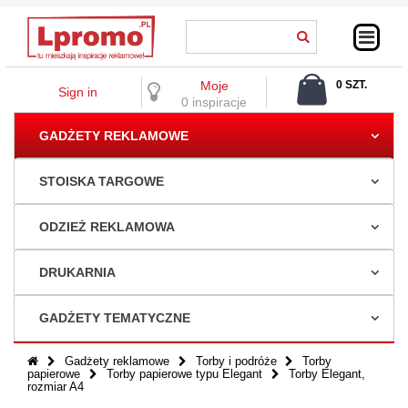
Moje
0 SZT.
Sign in
0,00 ZŁ
0 inspiracje
GADŻETY REKLAMOWE
STOISKA TARGOWE
ODZIEŻ REKLAMOWA
DRUKARNIA
GADŻETY TEMATYCZNE
Gadżety reklamowe
Torby i podróże
Torby
papierowe
Torby papierowe typu Elegant
Torby Elegant,
rozmiar A4