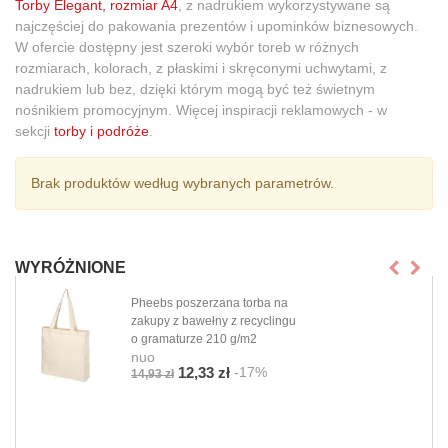
Torby Elegant, rozmiar A4
,
z nadrukiem
wykorzystywane są
najczęściej do pakowania prezentów i upominków biznesowych.
W ofercie dostępny jest szeroki wybór toreb w różnych
rozmiarach, kolorach, z płaskimi i skręconymi uchwytami, z
nadrukiem lub bez, dzięki którym mogą być też świetnym
nośnikiem promocyjnym. Więcej inspiracji reklamowych
- w
sekcji
torby i podróże
.
Brak produktów według wybranych parametrów.
WYRÓŻNIONE
Pheebs poszerzana torba na
zakupy z bawełny z recyclingu
o gramaturze 210 g/m2
nuo
-17%
12,33 zł
14,93 zł