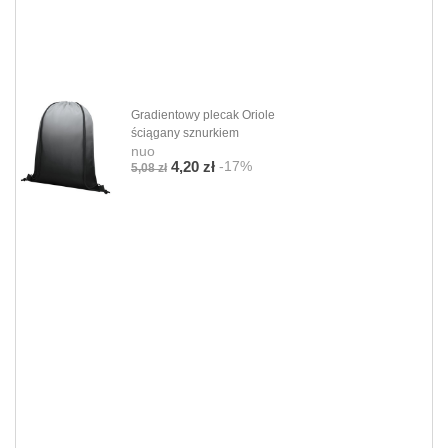
Gradientowy plecak Oriole
ściągany sznurkiem
nuo
-17%
4,20 zł
5,08 zł