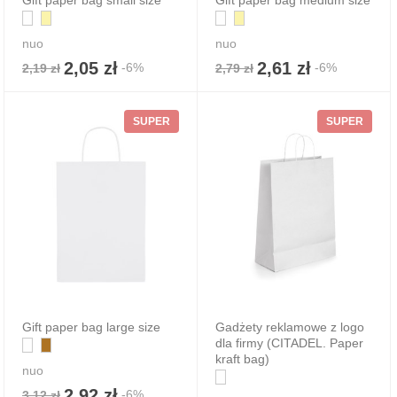
Gift paper bag small size
Gift paper bag medium size
nuo
nuo
2,05 zł
2,61 zł
-6%
-6%
2,19 zł
2,79 zł
SUPER
SUPER
Gift paper bag large size
Gadżety reklamowe z logo
dla firmy (CITADEL. Paper
kraft bag)
nuo
2,92 zł
-6%
3,12 zł