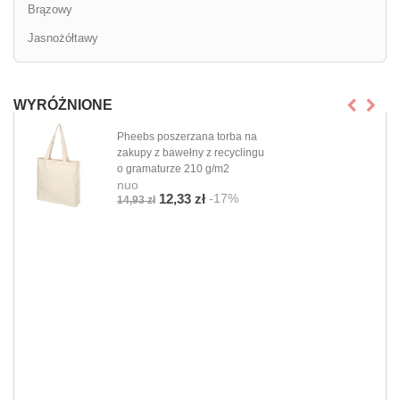
Brązowy
Jasnożółtawy
WYRÓŻNIONE
Pheebs poszerzana torba na
zakupy z bawełny z recyclingu
o gramaturze 210 g/m2
nuo
-17%
12,33 zł
14,93 zł