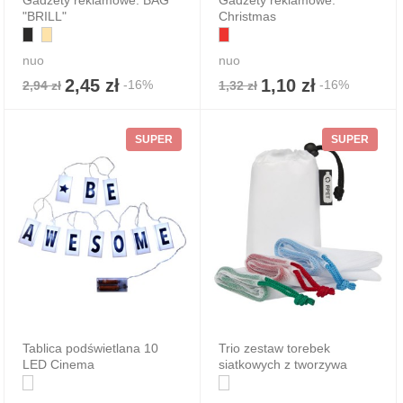
Gadżety reklamowe: BAG
Gadżety reklamowe:
"BRILL"
Christmas
nuo
nuo
2,45 zł
1,10 zł
-16%
-16%
2,94 zł
1,32 zł
SUPER
SUPER
Tablica podświetlana 10
Trio zestaw torebek
LED Cinema
siatkowych z tworzywa