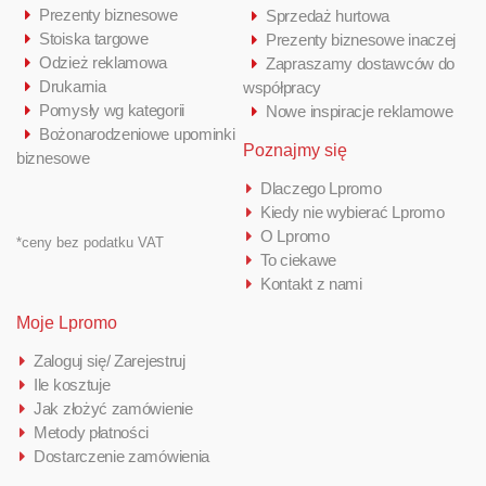
Prezenty biznesowe
Sprzedaż hurtowa
Stoiska targowe
Prezenty biznesowe inaczej
Odzież reklamowa
Zapraszamy dostawców do
Drukarnia
współpracy
Pomysły wg kategorii
Nowe inspiracje reklamowe
Bożonarodzeniowe upominki
Poznajmy się
biznesowe
Dlaczego Lpromo
Kiedy nie wybierać Lpromo
O Lpromo
*ceny bez podatku VAT
To ciekawe
Kontakt z nami
Moje Lpromo
Zaloguj się/ Zarejestruj
Ile kosztuje
Jak złożyć zamówienie
Metody płatności
Dostarczenie zamówienia