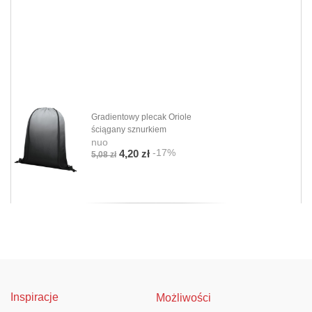
Gradientowy plecak Oriole
ściągany sznurkiem
nuo
-17%
4,20 zł
5,08 zł
Inspiracje
Możliwości