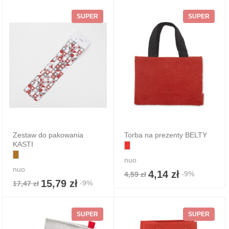
SUPER
SUPER
Zestaw do pakowania
Torba na prezenty BELTY
KASTI
nuo
nuo
4,14 zł
-9%
4,59 zł
15,79 zł
-9%
17,47 zł
SUPER
SUPER