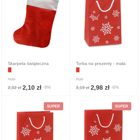
Skarpeta świąteczna
Torba na prezenty - mała
nuo
nuo
2,10 zł
2,98 zł
-9%
-6%
2,32 zł
3,19 zł
SUPER
SUPER