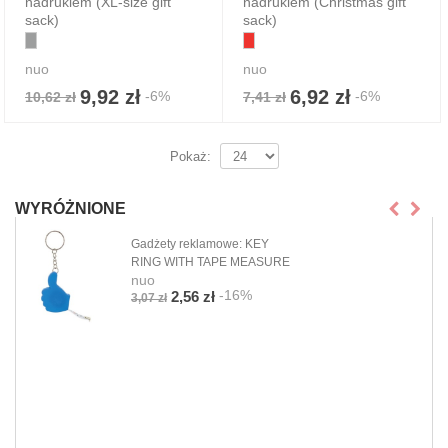
nadrukiem (XL-size gift
nadrukiem (Christmas gift
sack)
sack)
nuo
nuo
9,92 zł
6,92 zł
-6%
-6%
10,62 zł
7,41 zł
Pokaż:
WYRÓŻNIONE
Gadżety reklamowe: KEY
RING WITH TAPE MEASURE
nuo
-16%
2,56 zł
3,07 zł