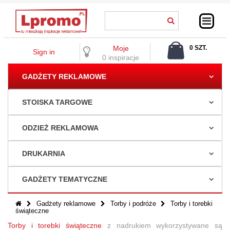
Moje
0 SZT.
Sign in
0,00 ZŁ
0 inspiracje
GADŻETY REKLAMOWE
STOISKA TARGOWE
ODZIEŻ REKLAMOWA
DRUKARNIA
GADŻETY TEMATYCZNE
Gadżety reklamowe
Torby i podróże
Torby i torebki
świąteczne
Torby i torebki świąteczne
z nadrukiem
wykorzystywane są