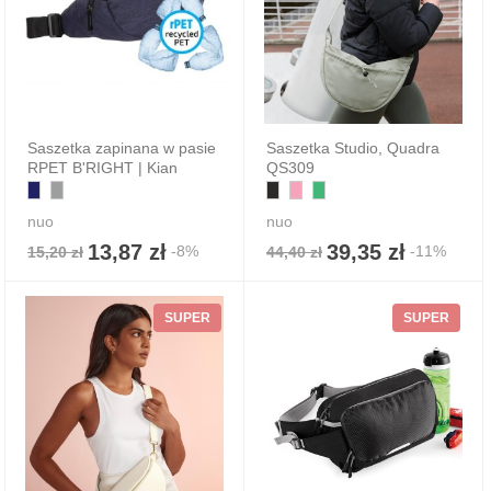
Saszetka zapinana w pasie
Saszetka Studio, Quadra
RPET B'RIGHT | Kian
QS309
nuo
nuo
13,87 zł
39,35 zł
-8%
-11%
15,20 zł
44,40 zł
SUPER
SUPER