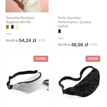
Saszetka Boutique,
Duża Saszetka
Bagbase BG766
Performance, Quadra
QX515
nuo
nuo
54,24 zł
-11%
61,20 zł
48,56 zł
-11%
54,78 zł
SUPER
SUPER