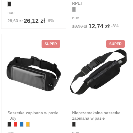
RPET
nuo
nuo
26,12 zł
-8%
28,63 zł
12,74 zł
-8%
13,96 zł
SUPER
SUPER
Saszetka zapinana w pasie
Nieprzemakalna saszetka
| Joy
zapinana w pasie
nuo
nuo