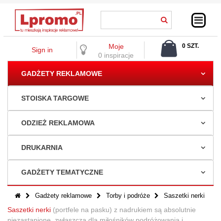
Moje
0 SZT.
Sign in
0,00 ZŁ
0 inspiracje
GADŻETY REKLAMOWE
STOISKA TARGOWE
ODZIEŻ REKLAMOWA
DRUKARNIA
GADŻETY TEMATYCZNE
Gadżety reklamowe
Torby i podróże
Saszetki nerki
Saszetki nerki
(portfele na pasku) z nadrukiem są absolutnie
niezastąpione, zwłaszcza dla miłośników podróżowania i