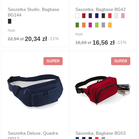
Saszetka Studio, Bagbase
Saszetka, Bagbase BG42
BG144
nuo
nuo
20,34 zł
-11%
22,94 zł
16,56 zł
-11%
18,69 zł
SUPER
SUPER
Saszetka Deluxe, Quadra
Saszetka, Bagbase BG53
QD12