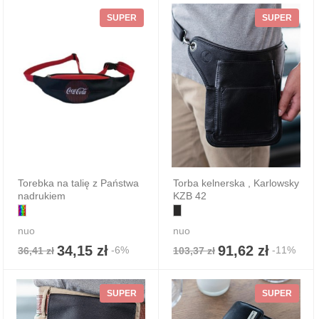
SUPER
SUPER
Torebka na talię z Państwa
Torba kelnerska , Karlowsky
nadrukiem
KZB 42
nuo
nuo
34,15 zł
91,62 zł
-6%
-11%
36,41 zł
103,37 zł
SUPER
SUPER