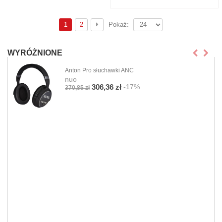
1
2
Pokaż:
WYRÓŻNIONE
Anton Pro słuchawki ANC
nuo
-17%
306,36 zł
370,85 zł