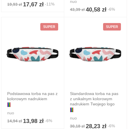
nuo
17,67 zł
-11%
19,93 zł
40,58 zł
-6%
43,39 zł
SUPER
SUPER
Podstawowa torba na pas z
Standardowa torba na pas
kolorowym nadrukiem
z unikalnym kolorowym
nadrukiem Twojego logo
nuo
nuo
13,98 zł
-6%
14,94 zł
28,23 zł
-6%
30,18 zł