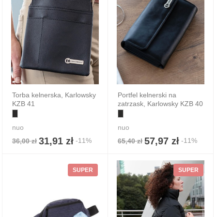
Torba kelnerska, Karlowsky
Portfel kelnerski na
KZB 41
zatrzask, Karlowsky KZB 40
nuo
nuo
31,91 zł
57,97 zł
-11%
-11%
36,00 zł
65,40 zł
SUPER
SUPER