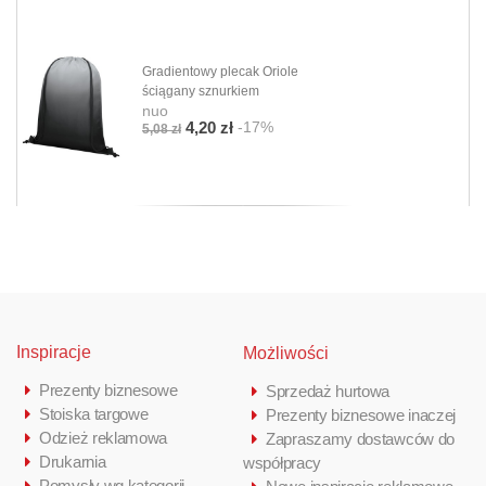
Gradientowy plecak Oriole
ściągany sznurkiem
nuo
-17%
4,20 zł
5,08 zł
Inspiracje
Możliwości
Prezenty biznesowe
Sprzedaż hurtowa
Stoiska targowe
Prezenty biznesowe inaczej
Odzież reklamowa
Zapraszamy dostawców do
Drukarnia
współpracy
Pomysły wg kategorii