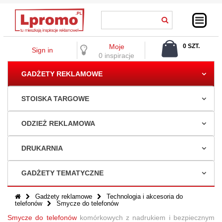
Moje
0 SZT.
Sign in
0,00 ZŁ
0 inspiracje
GADŻETY REKLAMOWE
STOISKA TARGOWE
ODZIEŻ REKLAMOWA
DRUKARNIA
GADŻETY TEMATYCZNE
Gadżety reklamowe
Technologia i akcesoria do
telefonów
Smycze do telefonów
Smycze do telefonów
komórkowych z
nadrukiem
i bezpiecznym