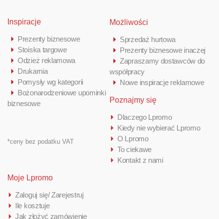
Inspiracje
Możliwości
Prezenty biznesowe
Sprzedaż hurtowa
Stoiska targowe
Prezenty biznesowe inaczej
Odzież reklamowa
Zapraszamy dostawców do
Drukarnia
współpracy
Pomysły wg kategorii
Nowe inspiracje reklamowe
Bożonarodzeniowe upominki
Poznajmy się
biznesowe
Dlaczego Lpromo
Kiedy nie wybierać Lpromo
O Lpromo
*ceny bez podatku VAT
To ciekawe
Kontakt z nami
Moje Lpromo
Zaloguj się/ Zarejestruj
Ile kosztuje
Jak złożyć zamówienie