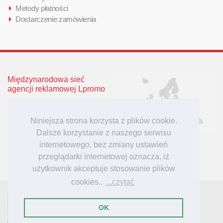
Metody płatności
Dostarczenie zamówienia
Międzynarodowa sieć
agencji reklamowej Lpromo
Polska
Wielka Brytania
Niniejsza strona korzysta z plików cookie.
Niemcy
Dalsze korzystanie z naszego serwisu
Litwa
internetowego, bez zmiany ustawień
Łotwa
przeglądarki internetowej oznacza, iż
użytkownik akceptuje stosowanie plików
cookies..
...czytać
- tu mieszkają inspiracje reklamowe!
Lpromo.PL
OK
© 2007-2023 Lpromo.PL