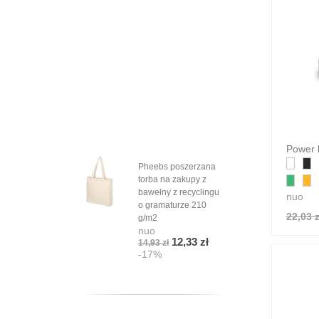
Power 
Pheebs poszerzana
torba na zakupy z
bawełny z recyclingu
nuo
o gramaturze 210
22,03 z
g/m2
nuo
12,33 zł
14,93 zł
-17%