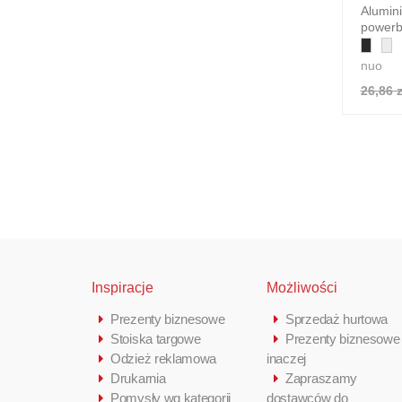
Alumin
powerb
nuo
26,86 z
Inspiracje
Możliwości
Prezenty biznesowe
Sprzedaż hurtowa
Stoiska targowe
Prezenty biznesowe
Odzież reklamowa
inaczej
Drukarnia
Zapraszamy
Pomysły wg kategorii
dostawców do