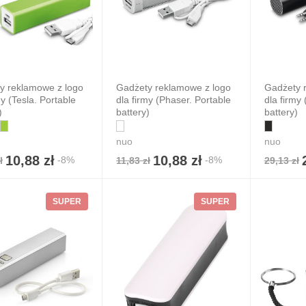
y reklamowe z logo
Gadżety reklamowe z logo
Gadżety 
my (Tesla. Portable
dla firmy (Phaser. Portable
dla firmy
)
battery)
battery)
nuo
nuo
10,88 zł
10,88 zł
-8%
-8%
ł
11,83 zł
29,13 zł
SUPER
SUPER