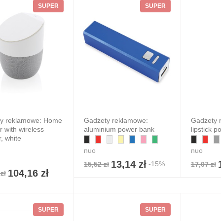
SUPER
SUPER
y reklamowe: Home
Gadżety reklamowe:
Gadżety 
 with wireless
aluminium power bank
lipstick 
n Pro słuchawki
, white
C
nuo
nuo
306,36 zł
85 zł
13,14 zł
-15%
15,52 zł
17,07 zł
7%
104,16 zł
zł
SUPER
SUPER