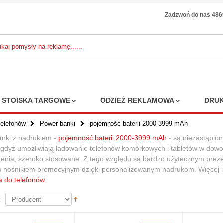
Zadzwoń do nas 48
STOISKA TARGOWE
ODZIEŻ REKLAMOWA
DRUK
telefonów
Power banki
pojemność baterii 2000-3999 mAh
nki z nadrukiem -
pojemność baterii 2000-3999 mAh
- są niezastąpion
 gdyż umożliwiają ładowanie telefonów komórkowych i tabletów w dowol
żety reklamowe:
enia, szeroko stosowane. Z tego względu są bardzo użytecznym pre
 RING WITH
 nośnikiem promocyjnym dzięki personalizowanym nadrukom. Więcej in
E MEASURE
a do telefonów.
2,56 zł
 zł
6%
: