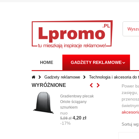
HOME
GADŻETY REKLAMOWE
Gadżety reklamowe
Technologia i akcesoria do 
WYRÓŻNIONE
Power ba
zasięgu,
Gradientowy plecak
Gad
przenosz
Oriole ściągany
KEY
świetnym
sznurkiem
TAP
akcesori
nuo
nuo
4,20 zł
5,08 zł
3,07
-17%
-1
Sortuj wg