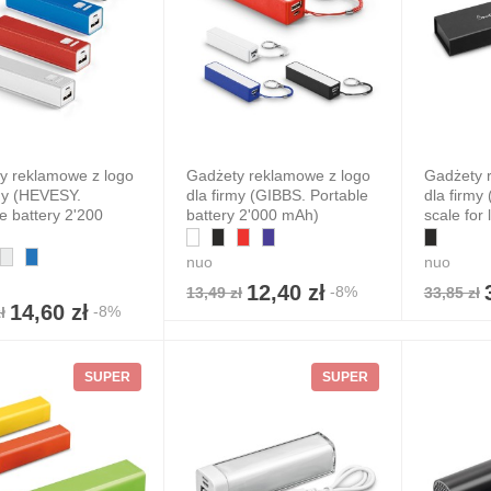
y reklamowe z logo
Gadżety reklamowe z logo
Gadżety 
rmy (HEVESY.
dla firmy (GIBBS. Portable
dla firmy 
e battery 2'200
battery 2'000 mAh)
scale for
nuo
nuo
12,40 zł
-8%
13,49 zł
33,85 zł
14,60 zł
-8%
ł
SUPER
SUPER