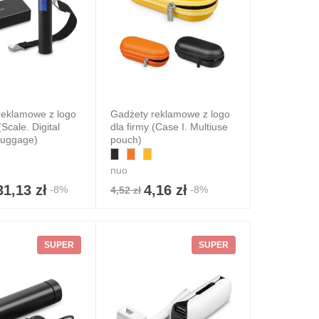
reklamowe z logo
Gadżety reklamowe z logo
(Scale. Digital
dla firmy (Case I. Multiuse
 luggage)
pouch)
nuo
31,13 zł
4,16 zł
-8%
-8%
4,52 zł
SUPER
SUPER