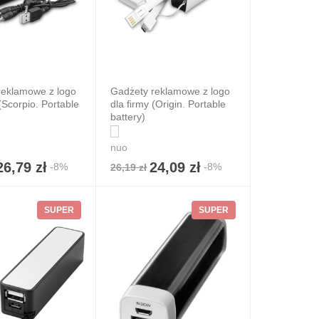
reklamowe z logo
Gadżety reklamowe z logo
 (Scorpio. Portable
dla firmy (Origin. Portable
battery)
nuo
26,79 zł
24,09 zł
-8%
-8%
26,19 zł
SUPER
SUPER