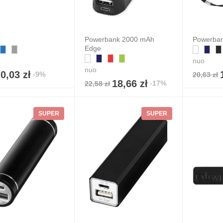
Powerbank 2000 mAh
Powerban
Edge
nuo
nuo
0,03 zł
-9%
20,63 zł
18,66 zł
-17%
22,58 zł
SUPER
SUPER