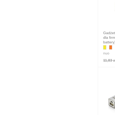
Gadżet
dla fir
battery
nuo
11,83 z