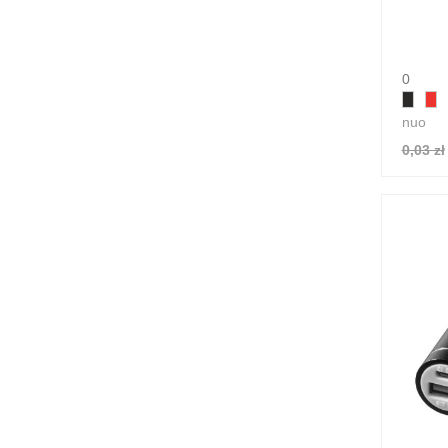
0
nuo
0,03 zł