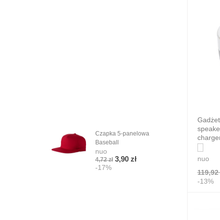
Gadżet
speaker
Czapka 5-panelowa
Anto
charger
Baseball
AN
nuo
nuo
nuo
3,90 zł
4,72 zł
370,
-17%
-1
119,92 
-13%