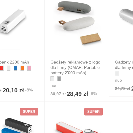
bank 2200 mAh
Gadżety reklamowe z logo
Gadżety 
dla firmy (OMAR. Portable
dla firmy 
battery 2'000 mAh)
nuo
nuo
24,78 zł
20,10 zł
-8%
ł
28,49 zł
-8%
30,97 zł
SUPER
SUPER