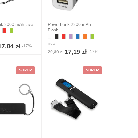
k 2000 mAh Jive
Powerbank 2200 mAh
Flash
nuo
17,04 zł
-17%
17,19 zł
-17%
20,80 zł
SUPER
SUPER