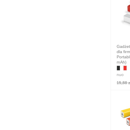
Gadżet
dla fi
Portabl
mAh)
nuo
15,88 z