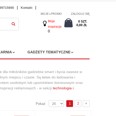
699715666
Kontakt
MOJE LPROMO
ZALOGUJ SIĘ
Moje
0 SZT.
0,00 ZŁ
inspiracje
0
ARNIA
GADŻETY TEMATYCZNE
e dla miłośników gadżetów smart i bycia zawsze w
nym miejscu i czasie. Są łatwe do ładowania i
zentem osobistym lub upominkiem biznesowym oraz
spiracji reklamowych - w sekcji
technologia i
1
2
Pokaż: