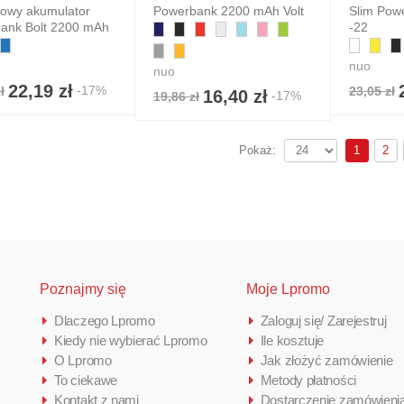
iowy akumulator
Powerbank 2200 mAh Volt
Slim Pow
ank Bolt 2200 mAh
-22
nuo
nuo
22,19 zł
-17%
ł
23,05 zł
16,40 zł
-17%
19,86 zł
1
2
Pokaż:
Poznajmy się
Moje Lpromo
Dlaczego Lpromo
Zaloguj się/ Zarejestruj
Kiedy nie wybierać Lpromo
Ile kosztuje
O Lpromo
Jak złożyć zamówienie
To ciekawe
Metody płatności
Kontakt z nami
Dostarczenie zamówieni