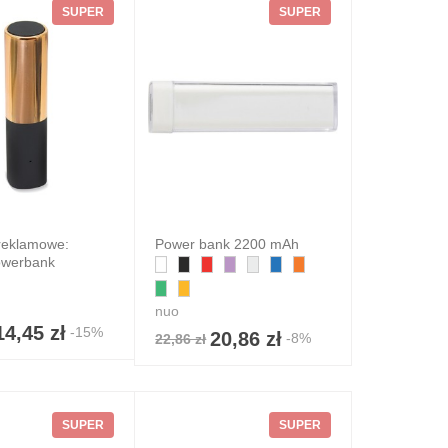
SUPER
SUPER
reklamowe:
Power bank 2200 mAh
powerbank
nuo
14,45 zł
-15%
20,86 zł
-8%
22,86 zł
SUPER
SUPER