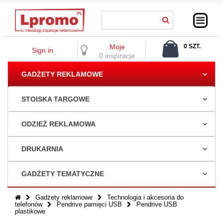
Moje
0 SZT.
Sign in
0,00 ZŁ
0 inspiracje
GADŻETY REKLAMOWE
STOISKA TARGOWE
ODZIEŻ REKLAMOWA
DRUKARNIA
GADŻETY TEMATYCZNE
Gadżety reklamowe
Technologia i akcesoria do
telefonów
Pendrive pamięci USB
Pendrive USB
plastikowe