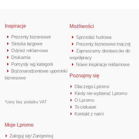
Inspiracje
Możliwości
Prezenty biznesowe
Sprzedaż hurtowa
Stoiska targowe
Prezenty biznesowe inaczej
Odzież reklamowa
Zapraszamy dostawców do
Drukarnia
współpracy
Pomysły wg kategorii
Nowe inspiracje reklamowe
Bożonarodzeniowe upominki
Poznajmy się
biznesowe
Dlaczego Lpromo
Kiedy nie wybierać Lpromo
O Lpromo
*ceny bez podatku VAT
To ciekawe
Kontakt z nami
Moje Lpromo
Zaloguj się/ Zarejestruj