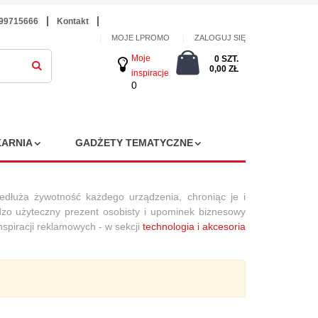
699715666
Kontakt
MOJE LPROMO
ZALOGUJ SIĘ
Moje
0 SZT.
0,00 ZŁ
inspiracje
0
ARNIA
GADŻETY TEMATYCZNE
zedłuża żywotność każdego urządzenia, chroniąc je i
dzo użyteczny prezent osobisty i upominek biznesowy
nspiracji reklamowych
- w sekcji
technologia i akcesoria