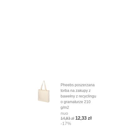
Pheebs poszerzana
Gad
torba na zakupy z
KEY
bawełny z recyclingu
TAP
nuo
o gramaturze 210
3,07
g/m2
-1
nuo
12,33 zł
14,93 zł
-17%