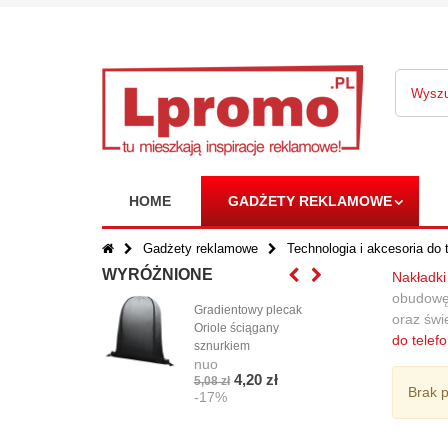
HOME
GADŻETY REKLAMOWE
Gadżety reklamowe
Technologia i akcesoria do 
WYRÓŻNIONE
Nakładki
obudowę
Gradientowy plecak
Anto
oraz świ
Oriole ściągany
AN
do telef
nuo
sznurkiem
nuo
370,
4,20 zł
-1
5,08 zł
Brak 
-17%