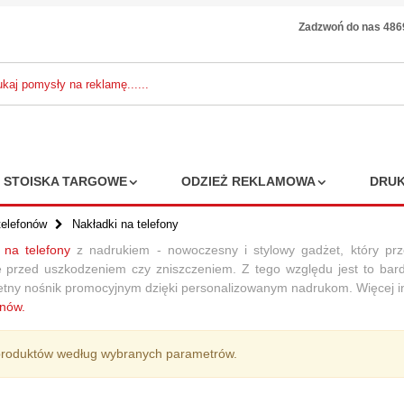
Zadzwoń do nas 48
STOISKA TARGOWE
ODZIEŻ REKLAMOWA
DRUK
telefonów
Nakładki na telefony
 na telefony
z
nadrukiem
-
nowoczesny i stylowy gadżet, który pr
 przed uszkodzeniem czy zniszczeniem. Z tego względu jest to
bar
n Pro słuchawki
etny nośnik promocyjnym dzięki personalizowanym nadrukom.
Więcej i
C
onów.
306,36 zł
85 zł
7%
produktów według wybranych parametrów.