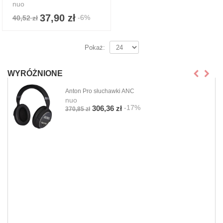
nuo
37,90 zł
-6%
40,52 zł
Pokaż:
WYRÓŻNIONE
Anton Pro słuchawki ANC
nuo
-17%
306,36 zł
370,85 zł