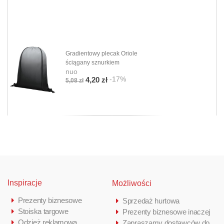
Gradientowy plecak Oriole
ściągany sznurkiem
nuo
-17%
4,20 zł
5,08 zł
Inspiracje
Możliwości
Prezenty biznesowe
Sprzedaż hurtowa
Stoiska targowe
Prezenty biznesowe inaczej
Odzież reklamowa
Zapraszamy dostawców do