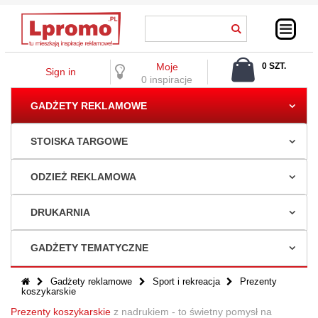
Moje
0 SZT.
Sign in
0,00 ZŁ
0 inspiracje
GADŻETY REKLAMOWE
STOISKA TARGOWE
ODZIEŻ REKLAMOWA
DRUKARNIA
GADŻETY TEMATYCZNE
Gadżety reklamowe
Sport i rekreacja
Prezenty
koszykarskie
Prezenty koszykarskie
z nadrukiem - to świetny pomysł na