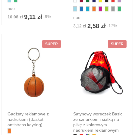
nuo
9,11 zł
-9%
10,08 zł
nuo
2,58 zł
-17%
3,12 zł
SUPER
SUPER
Gadżety reklamowe z
Satynowy woreczek Basic
nadrukiem (Basket
ze sznurkiem i siatką na
antistress keyring)
piłkę z kolorowym
nadrukiem reklamowym