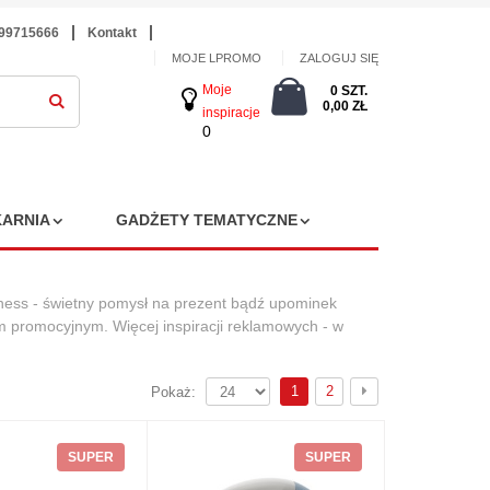
699715666
Kontakt
MOJE LPROMO
ZALOGUJ SIĘ
Moje
0 SZT.
0,00 ZŁ
inspiracje
0
ARNIA
GADŻETY TEMATYCZNE
fitness - świetny pomysł na prezent bądź upominek
 promocyjnym. Więcej inspiracji reklamowych - w
1
2
Pokaż:
SUPER
SUPER