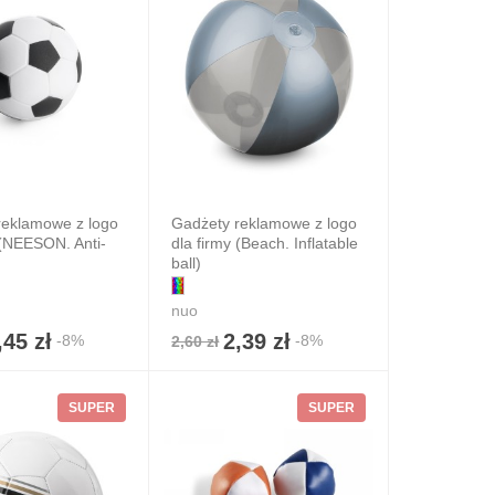
reklamowe z logo
Gadżety reklamowe z logo
 (NEESON. Anti-
dla firmy (Beach. Inflatable
ball)
nuo
,45 zł
2,39 zł
-8%
-8%
2,60 zł
SUPER
SUPER