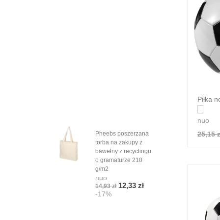
Piłka n
nuo
25,15 z
Pheebs poszerzana
Grad
torba na zakupy z
Orio
bawełny z recyclingu
szn
nuo
o gramaturze 210
5,08
g/m2
-1
nuo
12,33 zł
14,93 zł
-17%