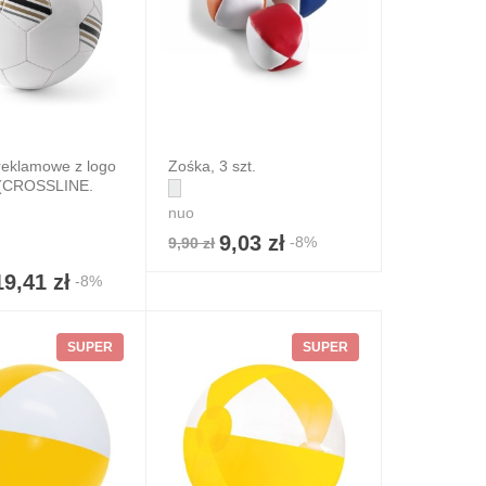
reklamowe z logo
Zośka, 3 szt.
y (CROSSLINE.
nuo
9,03 zł
-8%
9,90 zł
19,41 zł
-8%
SUPER
SUPER