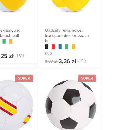
reklamowe:
Gadżety reklamowe:
 beach ball
transparent/color beach
ball
nuo
,25 zł
-15%
3,36 zł
-15%
3,97 zł
SUPER
SUPER