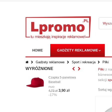
HOME
GADŻETY REKLAMOWE
Gadżety reklamowe
Sport i rekreacja
Piłki
WYRÓŻNIONE
Piłki
z nad
biznesow
Czapka 5-panelowa
Gad
sekcji
sp
Baseball
KEY
nuo
TAP
Sortuj wg
3,90 zł
nuo
4,72 zł
-17%
3,07
-1