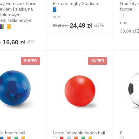
wy woreczek Basic
Piłka do rugby Stadium
Gadżety 
rkiem i siatką na
football
 kolorowym
nuo
iem reklamowym
nuo
24,49 zł
-17%
29,65 zł
39,80 zł
16,60 zł
-6%
ł
SUPER
SUPER
ble beach ball
Large Inflatable beach ball
0