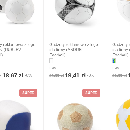
y reklamowe z logo
Gadżety reklamowe z logo
Gadżety 
rmy (RUBLEV.
dla firmy (ANDREI.
dla firm
l)
Football)
Football)
nuo
nuo
18,67 zł
19,41 zł
-8%
-8%
ł
21,11 zł
21,11 zł
SUPER
SUPER