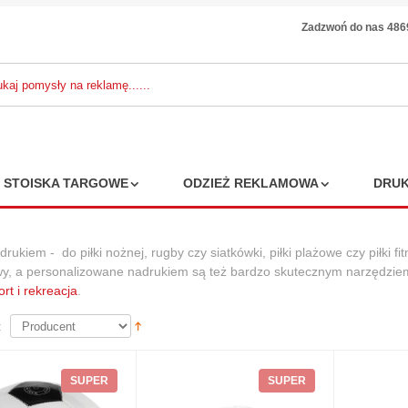
Zadzwoń do nas 48
STOISKA TARGOWE
ODZIEŻ REKLAMOWA
DRUK
rukiem - do piłki nożnej, rugby czy siatkówki, piłki plażowe czy piłki 
y, a personalizowane nadrukiem są też bardzo skutecznym narzędziem
żety reklamowe:
ort i rekreacja
.
 RING WITH
E MEASURE
:
2,56 zł
 zł
6%
SUPER
SUPER