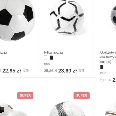
ożna
Piłka nożna
Gadżety 
dla firmy
stress)
nuo
22,95 zł
23,60 zł
-8%
-8%
ł
25,86 zł
ientowy plecak
nuo
le ściągany
2
2,66 zł
urkiem
4,20 zł
 zł
7%
SUPER
SUPER