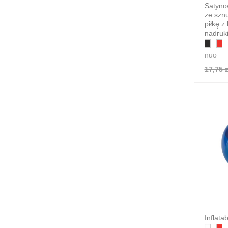
Satyno
ze sznu
piłkę z
nadruk
nuo
17,75 z
Inflata