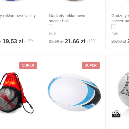
y reklamowe: volley
Gadżety reklamowe:
Gadżety 
soccer ball
soccer bal
nuo
nuo
19,53 zł
21,66 zł
-15%
-15%
ł
25,58 zł
25,58 zł
SUPER
SUPER