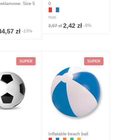
reklamowe: Size 5
0
nuo
2,42 zł
-9%
2,67 zł
34,57 zł
-13%
SUPER
SUPER
Inflatable beach ball