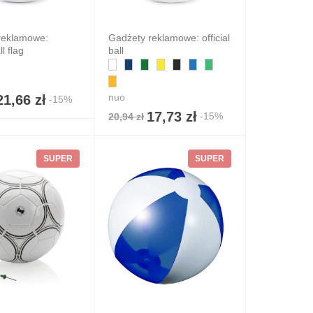
reklamowe:
Gadżety reklamowe: official
l flag
ball
nuo
21,66 zł
-15%
17,73 zł
-15%
20,94 zł
SUPER
SUPER