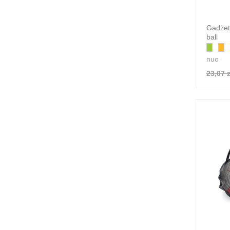
Gadżet
ball
nuo
23,07 z