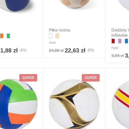
Piłka nożna
Gadżety 
inflatable
nuo
nuo
1,88 zł
22,63 zł
-8%
-8%
24,80 zł
3
3,84 zł
SUPER
SUPER