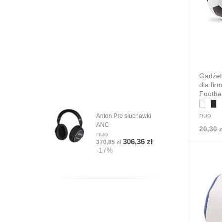
Gadżet
dla fi
Footbal
nuo
Anton Pro słuchawki
ANC
20,30 z
nuo
306,36 zł
370,85 zł
-17%