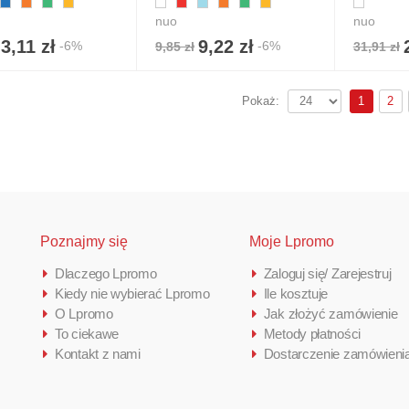
nuo
nuo
3,11 zł
9,22 zł
-6%
-6%
9,85 zł
31,91 zł
1
2
Pokaż:
Poznajmy się
Moje Lpromo
Dlaczego Lpromo
Zaloguj się/ Zarejestruj
Kiedy nie wybierać Lpromo
Ile kosztuje
O Lpromo
Jak złożyć zamówienie
To ciekawe
Metody płatności
Kontakt z nami
Dostarczenie zamówieni