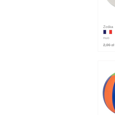
Zośka
nuo
2,06 zł