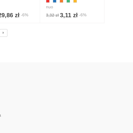
nuo
29,86 zł
3,11 zł
-6%
-6%
3,32 zł
a