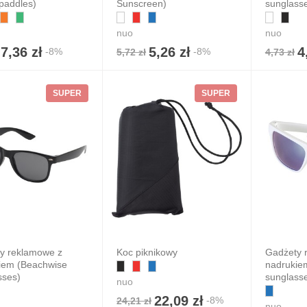
paddles)
Sunscreen)
sunglass
nuo
nuo
7,36 zł
5,26 zł
4
-8%
-8%
5,72 zł
4,73 zł
SUPER
SUPER
y reklamowe z
Koc piknikowy
Gadżety 
iem (Beachwise
nadrukie
sses)
sunglass
nuo
22,09 zł
-8%
24,21 zł
nuo