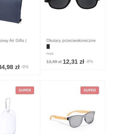
owy Air Gifts |
Okulary przeciwsłoneczne
nuo
12,31 zł
-8%
13,49 zł
84,98 zł
-8%
SUPER
SUPER