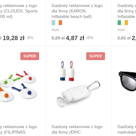
y reklamowe z logo
Gadżety reklamowe z logo
Gadżety 
rmy (CLOUDS. Sports
dla firmy (KARON.
dla firmy
600 ml)
Inflatable beach ball)
Inflatable 
nuo
nuo
19,28 zł
4,87 zł
2
-8%
-8%
ł
5,29 zł
2,81 zł
SUPER
SUPER
y reklamowe z logo
Gadżety reklamowe z logo
Gadżety 
my (FILIPINAS.
dla firmy (ERIC.
nadrukie