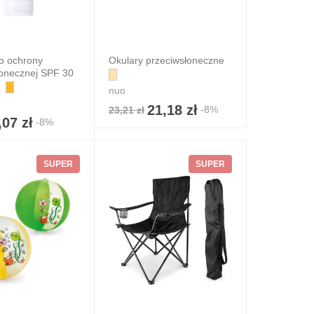
o ochrony
Okulary przeciwsłoneczne
łonecznej SPF 30
nuo
21,18 zł
-8%
23,21 zł
,07 zł
-8%
SUPER
SUPER