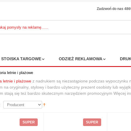
Zadzwoń do nas 48
STOISKA TARGOWE
ODZIEŻ REKLAMOWA
DRUK
ria letnie i plażowe
 letnie i plażowe
z nadrukiem są niezastąpione podczas wypoczynku n
 na oryginalny, stylowy i bardzo użyteczny prezent osobisty lub wyj
pka 5-panelowa
m stają się też bardzo skutecznym narzędziem promocyjnym Więcej ins
ball
:
3,90 zł
 zł
7%
SUPER
SUPER