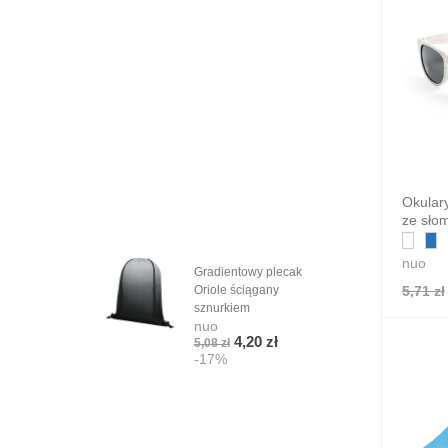
Okular
ze sło
nuo
Gradientowy plecak
Gad
5,71 zł
Oriole ściągany
KEY
sznurkiem
TAP
nuo
nuo
4,20 zł
5,08 zł
3,07
-17%
-1