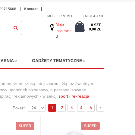
699715666
Kontakt
MOJE LPROMO
ZALOGUJ SIĘ
Moje
0 SZT.
0,00 ZŁ
inspiracje
0
ARNIA
GADŻETY TEMATYCZNE
ad morzem, rzeką lub jeziorem. Są też świetnym
ątkowy upominek biznesowy, a personalizowane
piracji reklamowych - w sekcji
sport i rekreacja
.
1
2
3
4
5
Pokaż:
SUPER
SUPER