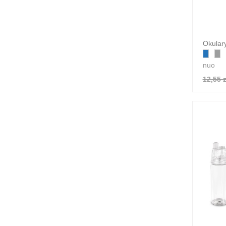
Okular
nuo
12,55 z