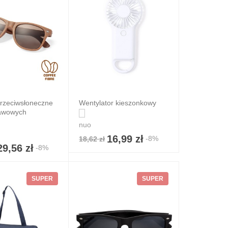
przeciwsłoneczne
Wentylator kieszonkowy
kawowych
nuo
16,99 zł
-8%
18,62 zł
29,56 zł
-8%
SUPER
SUPER