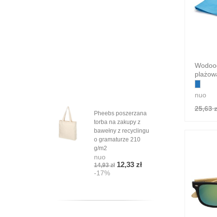
Wodoo
plażowa
nuo
25,63 z
Pheebs poszerzana
torba na zakupy z
bawełny z recyclingu
o gramaturze 210
g/m2
nuo
12,33 zł
14,93 zł
-17%