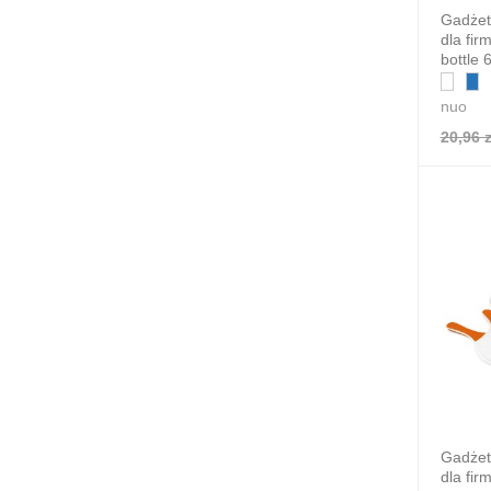
Gadżet
dla fi
bottle 
nuo
20,96 z
Gadżet
dla fir