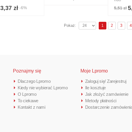
3,37 zł
5
-6%
5,51 zł
1
2
3
4
Pokaż:
Poznajmy się
Moje Lpromo
Dlaczego Lpromo
Zaloguj się/ Zarejestruj
Kiedy nie wybierać Lpromo
Ile kosztuje
O Lpromo
Jak złożyć zamówienie
To ciekawe
Metody płatności
Kontakt z nami
Dostarczenie zamówieni