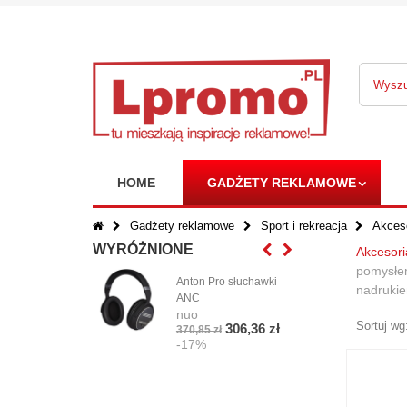
HOME
GADŻETY REKLAMOWE
Gadżety reklamowe
Sport i rekreacja
Akceso
WYRÓŻNIONE
Akcesoria
pomysłem
Anton Pro słuchawki
Cza
nadrukie
ANC
Base
nuo
nuo
Sortuj wg
306,36 zł
370,85 zł
4,72
-17%
-1