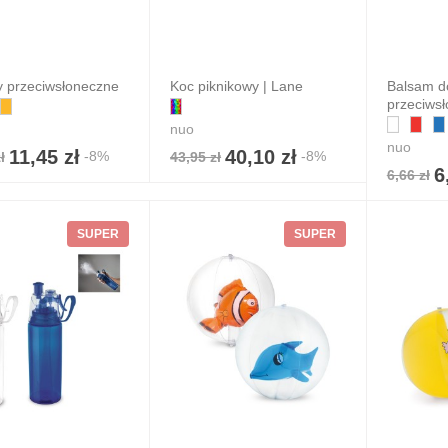
y przeciwsłoneczne
Koc piknikowy | Lane
Balsam d
przeciws
nuo
nuo
11,45 zł
40,10 zł
-8%
-8%
ł
43,95 zł
6
6,66 zł
SUPER
SUPER