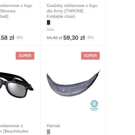
reklamowe z logo
Gadżety reklamowe z logo
 (Moorea.
dla firmy (THRONE.
ball)
Foldable chair)
nuo
,58 zł
59,30 zł
-8%
-8%
64,48 zł
SUPER
SUPER
reklamowe z
Hamak
m (Beachdudes