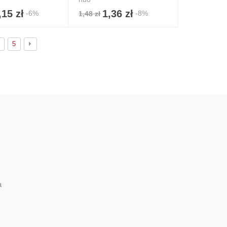
,15 zł
1,36 zł
-6%
-8%
1,48 zł
5
a