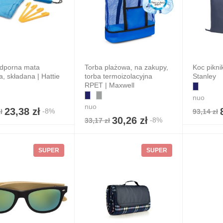
dporna mata
Torba plażowa, na zakupy,
Koc piknik
, składana | Hattie
torba termoizolacyjna
Stanley
RPET | Maxwell
nuo
nuo
23,38 zł
-8%
ł
93,14 zł
30,26 zł
-8%
33,17 zł
SUPER
SUPER