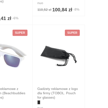
es)
nuo
100,84 zł
-8%
110,52 zł
,41 zł
-6%
SUPER
SUPER
reklamowe z
Gadżety reklamowe z logo
m (Beachbuddies
dla firmy (TOBOL. Pouch
es)
for glasses)
nuo