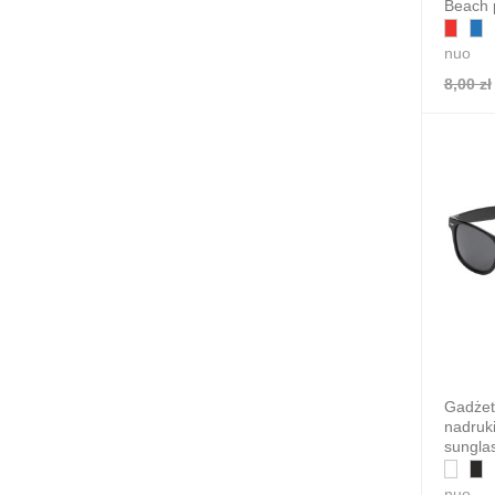
Beach 
nuo
8,00 zł
Gadżet
nadruk
sungla
nuo