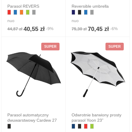
Parasol REVERS
Reversible umbrella
nuo
nuo
40,55 zł
70,45 zł
-9%
-6%
44,87 zł
75,30 zł
SUPER
SUPER
Parasol automatyczny
Odwrotnie barwiony prosty
dwuwarstwowy Cardew 27
parasol Yoon 23”