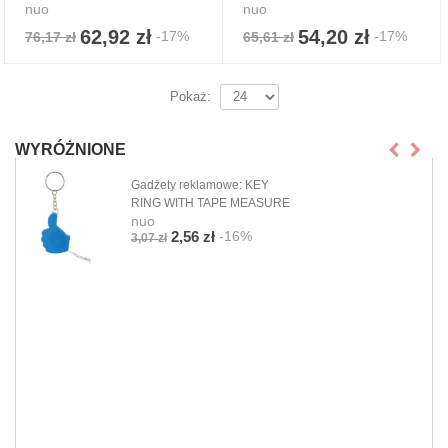
nuo
nuo
62,92 zł
54,20 zł
-17%
-17%
76,17 zł
65,61 zł
Pokaż:
WYRÓŻNIONE
Gadżety reklamowe: KEY
RING WITH TAPE MEASURE
nuo
-16%
2,56 zł
3,07 zł