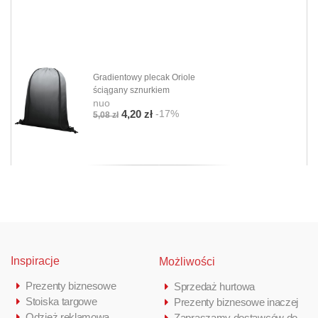
Gradientowy plecak Oriole
ściągany sznurkiem
nuo
-17%
4,20 zł
5,08 zł
Inspiracje
Możliwości
Prezenty biznesowe
Sprzedaż hurtowa
Stoiska targowe
Prezenty biznesowe inaczej
Odzież reklamowa
Zapraszamy dostawców do