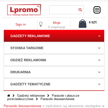
Moje
0 SZT.
Sign in
0,00 ZŁ
0 inspiracje
GADŻETY REKLAMOWE
STOISKA TARGOWE
ODZIEŻ REKLAMOWA
DRUKARNIA
GADŻETY TEMATYCZNE
Gadżety reklamowe
Parasole i płaszcze
przeciwdeszczowe
Parasole dwuwarstwowe
Parasole dwuwarstwowe
z nadrukiem
są absolutnie niezbędne w