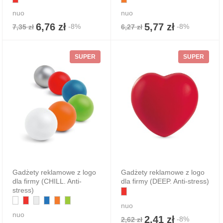
nuo
nuo
6,76 zł
5,77 zł
-8%
-8%
7,35 zł
6,27 zł
SUPER
SUPER
Gadżety reklamowe z logo
Gadżety reklamowe z logo
dla firmy (CHILL. Anti-
dla firmy (DEEP. Anti-stress)
stress)
nuo
nuo
2,41 zł
-8%
2,62 zł