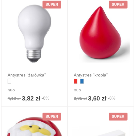
SUPER
SUPER
Antystres "żarówka"
Antystres "kropla"
nuo
nuo
3,82 zł
3,60 zł
-8%
-8%
4,18 zł
3,95 zł
SUPER
SUPER