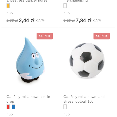
antiestress dancer nurse
merchandising
nuo
nuo
2,44 zł
7,84 zł
-15%
-15%
2,88 zł
9,26 zł
SUPER
SUPER
Gadżety reklamowe: smile
Gadżety reklamowe: anti-
drop
stress football 10cm
nuo
nuo