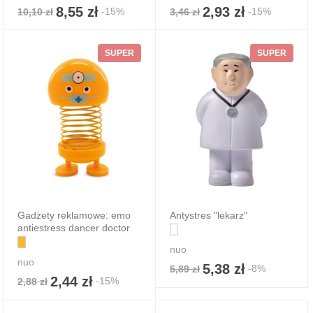
8,55 zł
2,93 zł
-15%
-15%
10,10 zł
3,46 zł
SUPER
SUPER
Gadżety reklamowe: emo
Antystres "lekarz"
antiestress dancer doctor
nuo
nuo
5,38 zł
-8%
5,89 zł
2,44 zł
-15%
2,88 zł