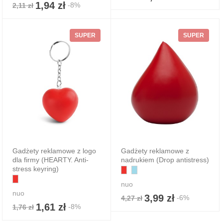
1,94 zł
-8%
2,11 zł
SUPER
SUPER
Gadżety reklamowe z logo
Gadżety reklamowe z
dla firmy (HEARTY. Anti-
nadrukiem (Drop antistress)
stress keyring)
nuo
nuo
3,99 zł
-6%
4,27 zł
1,61 zł
-8%
1,76 zł