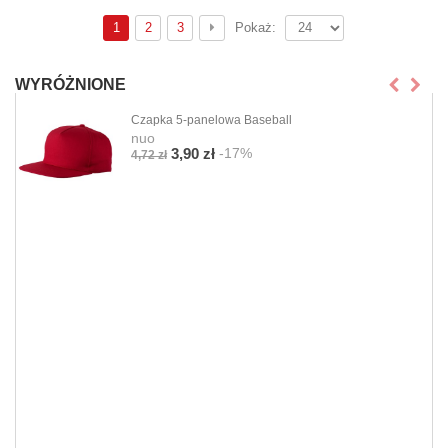
1
2
3
Pokaż:
WYRÓŻNIONE
Czapka 5-panelowa Baseball
nuo
-17%
3,90 zł
4,72 zł