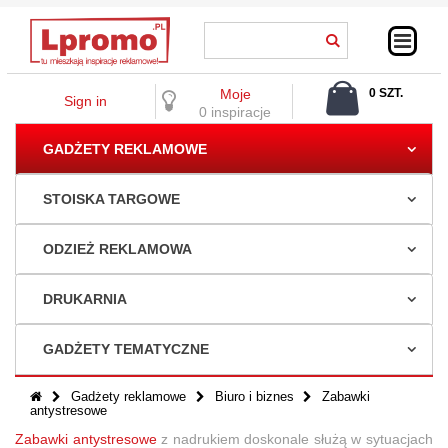
Moje
0 SZT.
Sign in
0,00 ZŁ
0 inspiracje
GADŻETY REKLAMOWE
STOISKA TARGOWE
ODZIEŻ REKLAMOWA
DRUKARNIA
GADŻETY TEMATYCZNE
Gadżety reklamowe
Biuro i biznes
Zabawki
antystresowe
Zabawki antystresowe
z nadrukiem doskonale służą w sytuacjach