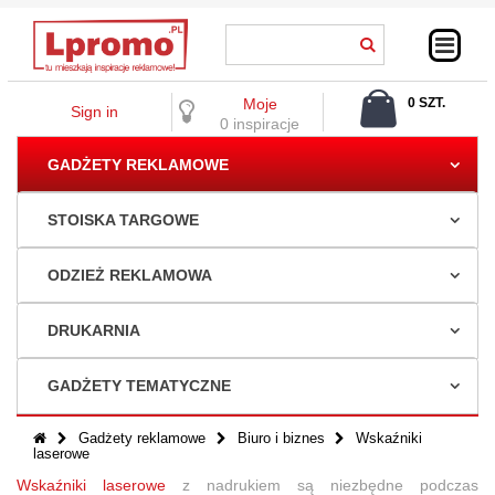
Moje
0 SZT.
Sign in
0,00 ZŁ
0 inspiracje
GADŻETY REKLAMOWE
STOISKA TARGOWE
ODZIEŻ REKLAMOWA
DRUKARNIA
GADŻETY TEMATYCZNE
Gadżety reklamowe
Biuro i biznes
Wskaźniki
laserowe
Wskaźniki laserowe
z nadrukiem są niezbędne podczas