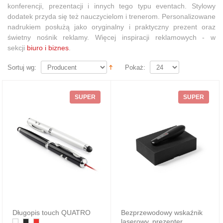
konferencji, prezentacji i innych tego typu eventach. Stylowy
dodatek przyda się też nauczycielom i trenerom. Personalizowane
nadrukiem posłużą jako oryginalny i praktyczny prezent oraz
świetny nośnik reklamy. Więcej inspiracji reklamowych - w
sekcji
biuro i biznes
.
Sortuj wg:
Pokaż:
SUPER
SUPER
Długopis touch QUATRO
Bezprzewodowy wskaźnik
laserowy, prezenter