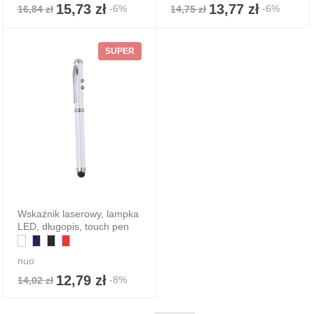
15,73 zł
13,77 zł
-6%
-6%
16,84 zł
14,75 zł
SUPER
Wskaźnik laserowy, lampka
LED, długopis, touch pen
nuo
12,79 zł
-8%
14,02 zł