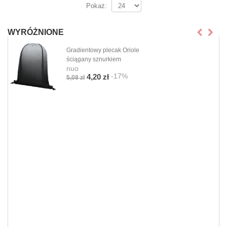
Pokaż:
WYRÓŻNIONE
Gradientowy plecak Oriole
ściągany sznurkiem
nuo
-17%
4,20 zł
5,08 zł