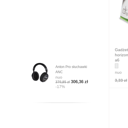
Gadżet
horizon
a6
Anton Pro słuchawki
nuo
ANC
nuo
3,33 zł
306,36 zł
370,85 zł
-17%