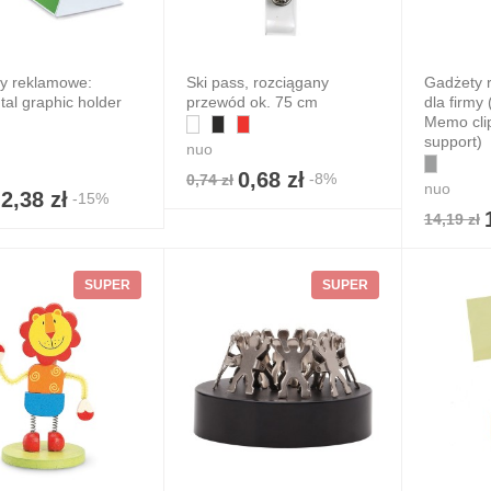
y reklamowe:
Ski pass, rozciągany
Gadżety 
tal graphic holder
przewód ok. 75 cm
dla firm
Memo cli
support)
nuo
0,68 zł
-8%
0,74 zł
nuo
2,38 zł
-15%
14,19 zł
SUPER
SUPER