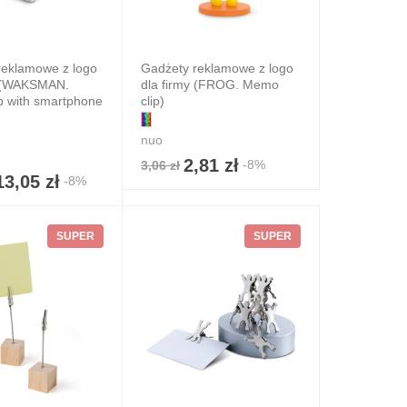
reklamowe z logo
Gadżety reklamowe z logo
y (WAKSMAN.
dla firmy (FROG. Memo
p with smartphone
clip)
nuo
2,81 zł
-8%
3,06 zł
13,05 zł
-8%
SUPER
SUPER