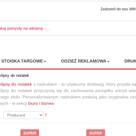
Zadzwoń do nas 48
STOISKA TARGOWE
ODZIEŻ REKLAMOWA
DRUK
 klipsy do notatek
 klipsy do notatek
z nadrukiem - to użyteczny drobiazg, który przyda się
Klipsy do notatek przyczynią się do zachowania porządku wśród wi
ebs poszerzana
nego stołu. Personalizowanym nadrukiem posłużą jako oryginalna ozdo
a na zakupy z
ych - w sekcji
biuro i biznes
.
łny z recyclingu
amaturze 210
:
2
12,33 zł
3 zł
7%
SUPER
SUPER