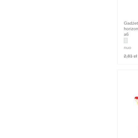
Gadżet
horizon
a6
nuo
2,81 zł