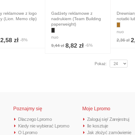
y reklamowe z logo
Gadżety reklamowe z
Drewnian
my (Lion. Memo clip)
nadrukiem (Team Building
notatki lu
paperweight)
nuo
nuo
2,58 zł
2
-8%
2,36 zł
8,82 zł
-6%
9,44 zł
Pokaż:
Poznajmy się
Moje Lpromo
Dlaczego Lpromo
Zaloguj się/ Zarejestruj
Kiedy nie wybierać Lpromo
Ile kosztuje
O Lpromo
Jak złożyć zamówienie