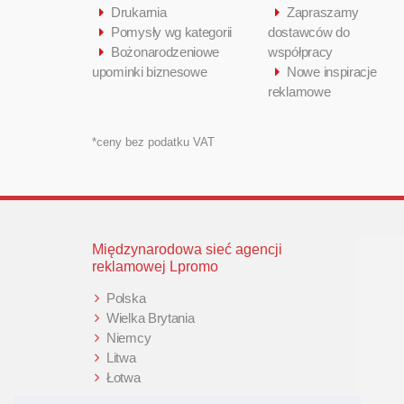
Drukarnia
Zapraszamy
Pomysły wg kategorii
dostawców do
Bożonarodzeniowe
współpracy
upominki biznesowe
Nowe inspiracje
reklamowe
*ceny bez podatku VAT
Międzynarodowa sieć agencji
reklamowej Lpromo
Polska
Wielka Brytania
Niemcy
Litwa
Łotwa