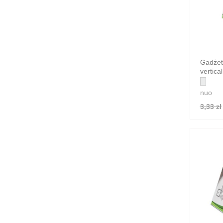
Gadżet
vertica
nuo
3,33 zł