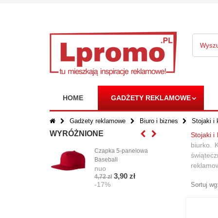
HOME
GADŻETY REKLAMOWE
Gadżety reklamowe
Biuro i biznes
Stojaki i
WYRÓŻNIONE
Stojaki i
biurko. 
Czapka 5-panelowa
Phe
świątecz
Baseball
torb
reklamow
nuo
bawe
3,90 zł
4,72 zł
o gr
-17%
Sortuj wg
g/m
nuo
14,9
-1