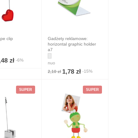
pe clip
Gadżety reklamowe:
horizontal graphic holder
a7
,48 zł
-6%
nuo
1,78 zł
-15%
2,10 zł
SUPER
SUPER