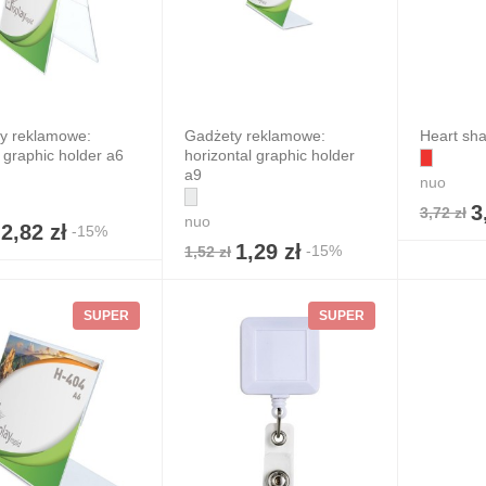
y reklamowe:
Gadżety reklamowe:
Heart sha
l graphic holder a6
horizontal graphic holder
a9
nuo
3
3,72 zł
nuo
2,82 zł
-15%
1,29 zł
-15%
1,52 zł
SUPER
SUPER