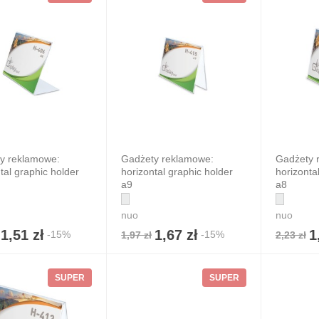
y reklamowe:
Gadżety reklamowe:
Gadżety 
tal graphic holder
horizontal graphic holder
horizonta
a9
a8
ientowy plecak
le ściągany
nuo
nuo
urkiem
1,51 zł
1,67 zł
1
-15%
-15%
1,97 zł
2,23 zł
4,20 zł
 zł
7%
SUPER
SUPER