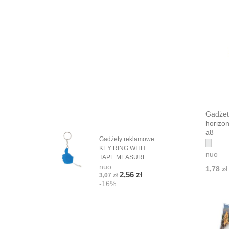
Gadżet
horizon
a8
Gadżety reklamowe:
Grad
KEY RING WITH
Orio
nuo
TAPE MEASURE
szn
nuo
nuo
1,78 zł
2,56 zł
3,07 zł
5,08
-16%
-1