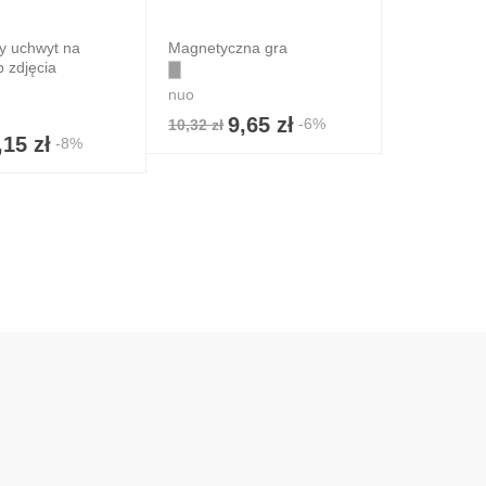
y uchwyt na
Magnetyczna gra
b zdjęcia
nuo
9,65 zł
-6%
10,32 zł
,15 zł
-8%