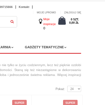
699715666
Kontakt
MOJE LPROMO
ZALOGUJ SIĘ
Moje
0 SZT.
0,00 ZŁ
inspiracje
0
ARNIA
GADŻETY TEMATYCZNE
 nie tylko w życiu codziennym, lecz też pięknie ozdobi
adomości. Staną się też niezastąpione w dekorowaniu
ba i jednocześnie świetna reklama. Więcej inspiracji
Pokaż:
SUPER
SUPER