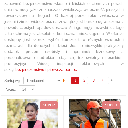
zapewnić bezpieczeństwo własne i bliskich o ciemnych porach
dnia i w nocy,
jako że znacząco zwiększają widoczność pieszych i
rowerzystów na drogach. O każdej porze roku, zwłaszcza w
jesieni i zimie, widoczność na zewnątrz jest bardzo ograniczona z
powodu częstych opadów deszczu, śniegu, mgły, mżawki, dlatego
taka ochrona jest absolutnie konieczna i niezastąpiona. W ofercie
dostępny jest szeroki wybór kamizelek w różnych wzorach i
rozmiarach dla dorosłych i dzieci. Jest to niezwykle praktyczny
dodatek, prezent osobisty i upominek biznesowy, a
personalizowane nadrukiem stają się też świetnym nośnikiem
promocyjnym. Więcej inspiracji reklamowych - w
sekcji
bezpieczeństwo i pierwsza pomoc
.
1
2
3
4
Sortuj wg:
Pokaż:
SUPER
SUPER