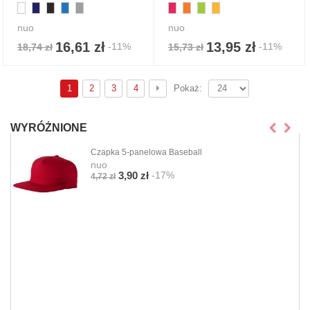
nuo
nuo
16,61 zł
13,95 zł
-11%
-11%
18,74 zł
15,73 zł
1
2
3
4
Pokaż:
WYRÓŻNIONE
Czapka 5-panelowa Baseball
nuo
-17%
3,90 zł
4,72 zł