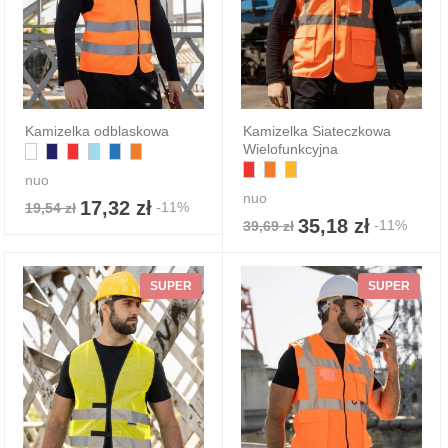
Kamizelka odblaskowa
Kamizelka Siateczkowa
Wielofunkcyjna
nuo
nuo
17,32 zł
-11%
19,54 zł
35,18 zł
-11%
39,69 zł
SUPER
SUPER