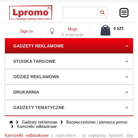
Moje
0 SZT.
Sign in
0,00 ZŁ
0 inspiracje
GADŻETY REKLAMOWE
STOISKA TARGOWE
ODZIEŻ REKLAMOWA
DRUKARNIA
GADŻETY TEMATYCZNE
Gadżety reklamowe
Bezpieczeństwo i pierwsza pomoc
Kamizelki odblaskowe
Kamizelki odblaskowe
z nadrukiem
- to najlepszy sposób, aby