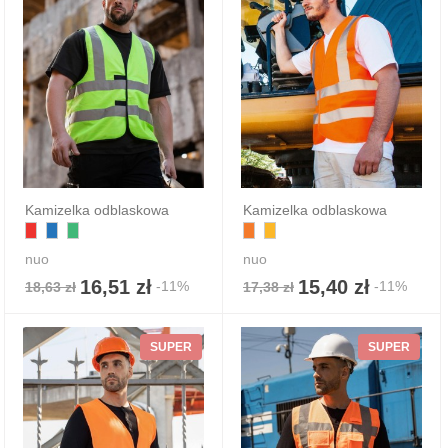
Kamizelka odblaskowa
Kamizelka odblaskowa
nuo
nuo
16,51 zł
15,40 zł
-11%
-11%
18,63 zł
17,38 zł
SUPER
SUPER