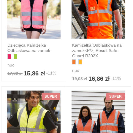
Dziecięca Kamizelka
Kamizelka Odblaskowa na
Odblaskowa na zamek
zamek<P/>, Result Safe-
Guard R202X
nuo
nuo
15,86 zł
-11%
17,89 zł
16,86 zł
-11%
19,03 zł
SUPER
SUPER