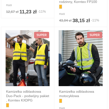
rodzinny, Korntex FP100
nuo
11,23 zł
-11%
12,67 zł
nuo
38,15 zł
-11%
43,04 zł
SUPER
SUPER
Kamizelka odblaskowa
Kamizelka odblaskowa
Duo-Pack - podwójny pakiet
motocyklowa
, Korntex KXDPG
nuo