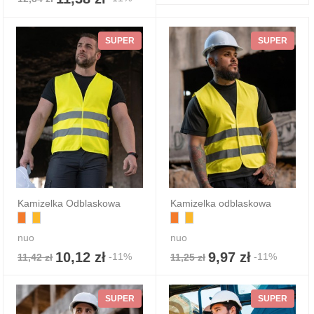
SUPER
SUPER
Kamizelka Odblaskowa
Kamizelka odblaskowa
nuo
nuo
10,12 zł
9,97 zł
-11%
-11%
11,42 zł
11,25 zł
SUPER
SUPER