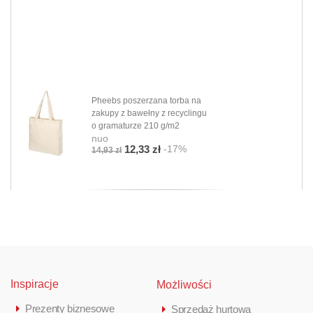
Pheebs poszerzana torba na
zakupy z bawełny z recyclingu
o gramaturze 210 g/m2
nuo
-17%
12,33 zł
14,93 zł
Inspiracje
Możliwości
Prezenty biznesowe
Sprzedaż hurtowa