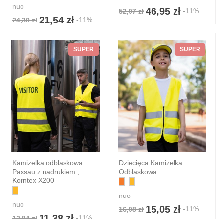
nuo
46,95 zł
-11%
52,97 zł
21,54 zł
-11%
24,30 zł
SUPER
SUPER
Kamizelka odblaskowa
Dziecięca Kamizelka
Passau z nadrukiem ,
Odblaskowa
Korntex X200
nuo
nuo
15,05 zł
-11%
16,98 zł
11,38 zł
-11%
12,84 zł