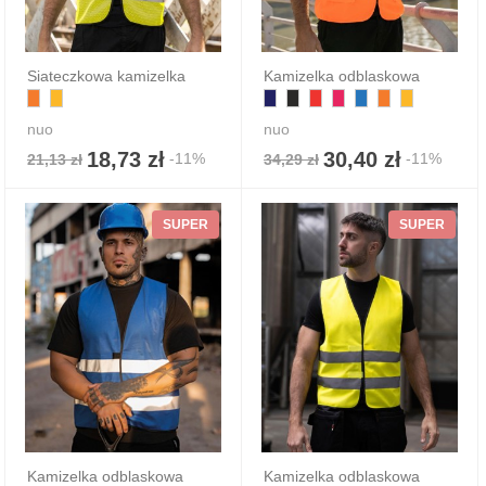
Siateczkowa kamizelka
Kamizelka odblaskowa
nuo
nuo
18,73 zł
30,40 zł
-11%
-11%
21,13 zł
34,29 zł
SUPER
SUPER
Kamizelka odblaskowa
Kamizelka odblaskowa