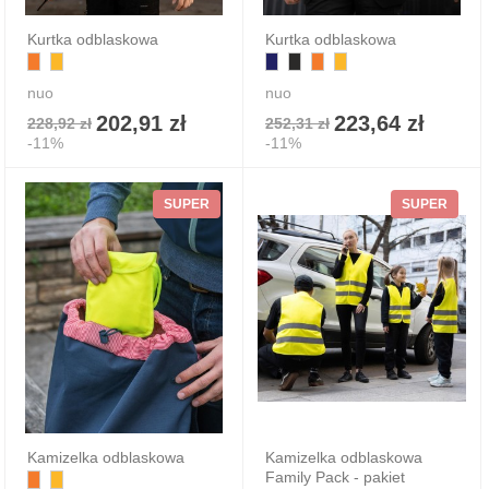
Kurtka odblaskowa
Kurtka odblaskowa
nuo
nuo
202,91 zł
223,64 zł
228,92 zł
252,31 zł
-11%
-11%
SUPER
SUPER
Kamizelka odblaskowa
Kamizelka odblaskowa
Family Pack - pakiet