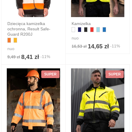
Dziecięca kamizelka
Kamizelka
ochronna, Result Safe-
Guard R200J
nuo
14,65 zł
-11%
16,53 zł
nuo
8,41 zł
-11%
9,49 zł
SUPER
SUPER