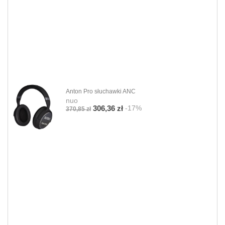
Anton Pro słuchawki ANC
nuo
-17%
306,36 zł
370,85 zł