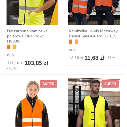
Dwustronna kamizelka
Kamizelka Hi-Vis Motorway,
polarowa Fluo, Yoko
Result Safe-Guard R201X
HV008F
nuo
nuo
11,68 zł
-11%
13,18 zł
103,85 zł
117,16 zł
-11%
SUPER
SUPER