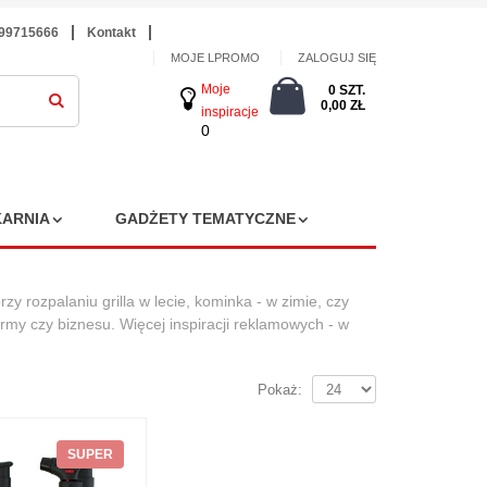
699715666
Kontakt
MOJE LPROMO
ZALOGUJ SIĘ
Moje
0 SZT.
0,00 ZŁ
inspiracje
0
ARNIA
GADŻETY TEMATYCZNE
y rozpalaniu grilla w lecie, kominka - w zimie, czy
my czy biznesu. Więcej inspiracji reklamowych - w
Pokaż:
SUPER