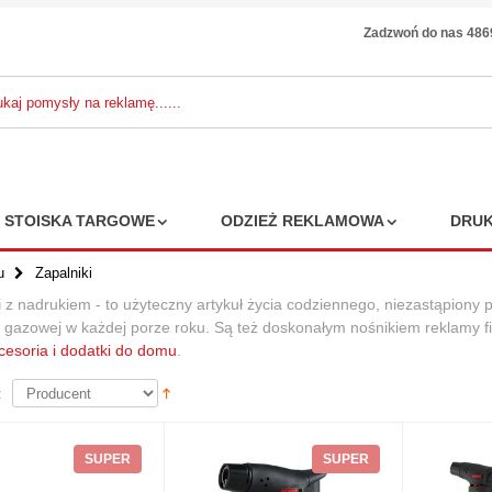
Zadzwoń do nas 48
STOISKA TARGOWE
ODZIEŻ REKLAMOWA
DRUK
u
Zapalniki
i
z nadrukiem - to użyteczny artykuł życia codziennego, niezastąpiony prz
 gazowej w każdej porze roku. Są też doskonałym nośnikiem reklamy fir
ebs poszerzana
cesoria i dodatki do domu
.
a na zakupy z
łny z recyclingu
:
amaturze 210
2
12,33 zł
3 zł
SUPER
SUPER
7%