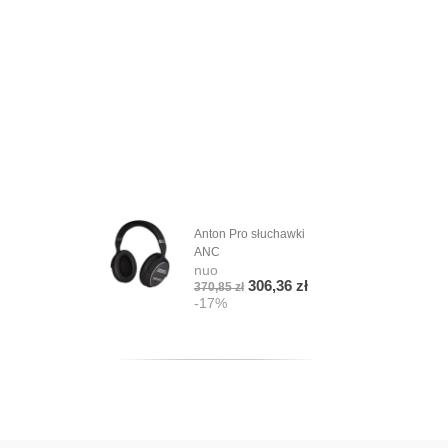
Anton Pro słuchawki
ANC
nuo
306,36 zł
370,85 zł
-17%