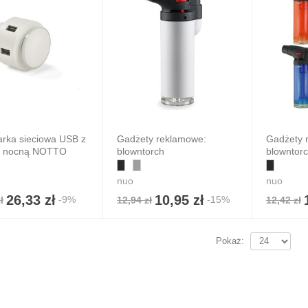
rka sieciowa USB z
Gadżety reklamowe:
Gadżety 
ą nocną NOTTO
blowntorch
blowntor
nuo
nuo
pka 5-panelowa
26,33 zł
10,95 zł
-9%
-15%
ł
12,94 zł
12,42 zł
ball
3,90 zł
 zł
7%
Pokaż: