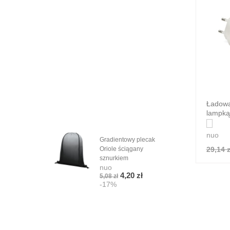
Ładowa
lampk
nuo
Gradientowy plecak
Cza
29,14 z
Oriole ściągany
Base
nuo
sznurkiem
nuo
4,72
4,20 zł
-1
5,08 zł
-17%