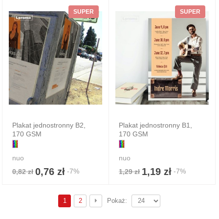
SUPER
SUPER
Plakat jednostronny B2,
Plakat jednostronny B1,
170 GSM
170 GSM
nuo
nuo
0,76 zł
1,19 zł
-7%
-7%
0,82 zł
1,29 zł
1
2
Pokaż: