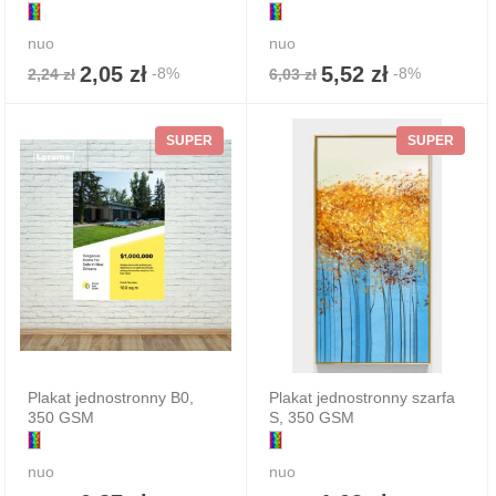
nuo
nuo
2,05 zł
5,52 zł
-8%
-8%
2,24 zł
6,03 zł
SUPER
SUPER
Plakat jednostronny B0,
Plakat jednostronny szarfa
350 GSM
S, 350 GSM
nuo
nuo