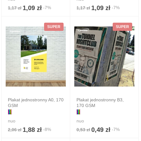
1,09 zł
1,09 zł
-7%
-7%
1,17 zł
1,17 zł
SUPER
SUPER
Plakat jednostronny A0, 170
Plakat jednostronny B3,
GSM
170 GSM
nuo
nuo
1,88 zł
0,49 zł
-8%
-7%
2,06 zł
0,53 zł