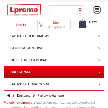
Moje
0 SZT.
Sign in
0,00 ZŁ
0 inspiracje
GADŻETY REKLAMOWE
STOISKA TARGOWE
ODZIEŻ REKLAMOWA
DRUKARNIA
GADŻETY TEMATYCZNE
Drukarnia
Plakaty reklamowe
Plakaty reklamowe
z nadrukiem nie tracą swojej aktualności i
popularności jako krótkoterminowe narzędzia reklamowe nie