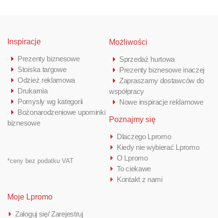
Inspiracje
Możliwości
Prezenty biznesowe
Sprzedaż hurtowa
Stoiska targowe
Prezenty biznesowe inaczej
Odzież reklamowa
Zapraszamy dostawców do
Drukarnia
współpracy
Pomysły wg kategorii
Nowe inspiracje reklamowe
Bożonarodzeniowe upominki
Poznajmy się
biznesowe
Dlaczego Lpromo
Kiedy nie wybierać Lpromo
O Lpromo
*ceny bez podatku VAT
To ciekawe
Kontakt z nami
Moje Lpromo
Zaloguj się/ Zarejestruj