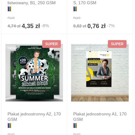
listwowany, B1, 250 GSM
S, 170 GSM
nuo
nuo
4,35 zł
0,76 zł
-8%
-7%
4,74 zł
0,82 zł
SUPER
SUPER
Plakat jednostronny A2, 170
Plakat jednostronny A1, 170
GSM
GSM
nuo
nuo