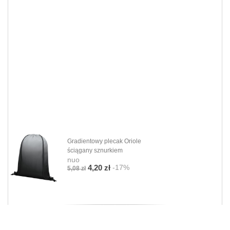
Gradientowy plecak Oriole
ściągany sznurkiem
nuo
-17%
4,20 zł
5,08 zł