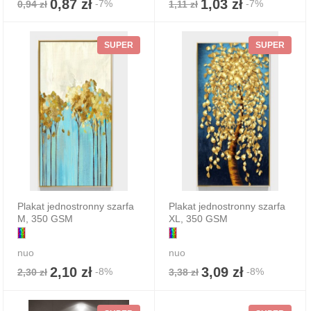
0,87 zł
1,03 zł
-7%
-7%
0,94 zł
1,11 zł
SUPER
SUPER
Plakat jednostronny szarfa
Plakat jednostronny szarfa
M, 350 GSM
XL, 350 GSM
nuo
nuo
2,10 zł
3,09 zł
-8%
-8%
2,30 zł
3,38 zł