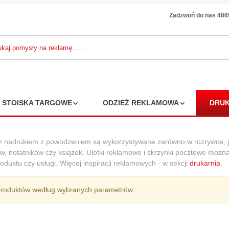
Zadzwoń do nas 48
STOISKA TARGOWE
ODZIEŻ REKLAMOWA
DRUK
 nadrukiem z powodzeniem są wykorzystywane zarówno w rozrywce, jak
w, notatników czy książek. Ulotki reklamowe i skrzynki pocztowe można
ientowy plecak
roduktu czy usługi. Więcej inspiracji reklamowych - w sekcji
drukarnia
.
le ściągany
urkiem
produktów według wybranych parametrów.
4,20 zł
 zł
7%