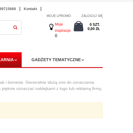
699715666
Kontakt
MOJE LPROMO
ZALOGUJ SIĘ
Moje
0 SZT.
0,00 ZŁ
inspiracje
0
ARNIA
GADŻETY TEMATYCZNE
 i biznesie. Generalnie służą one do oznaczania
 pięknie oznaczać naklejkami z logo lub reklamą firmy,