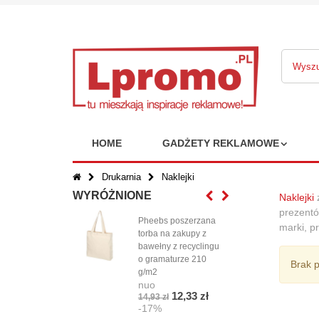
HOME
GADŻETY REKLAMOWE
Drukarnia
Naklejki
WYRÓŻNIONE
Naklejki
z
prezentó
Pheebs poszerzana
Grad
marki, p
torba na zakupy z
Orio
bawełny z recyclingu
szn
nuo
o gramaturze 210
Brak 
5,08
g/m2
-1
nuo
12,33 zł
14,93 zł
-17%