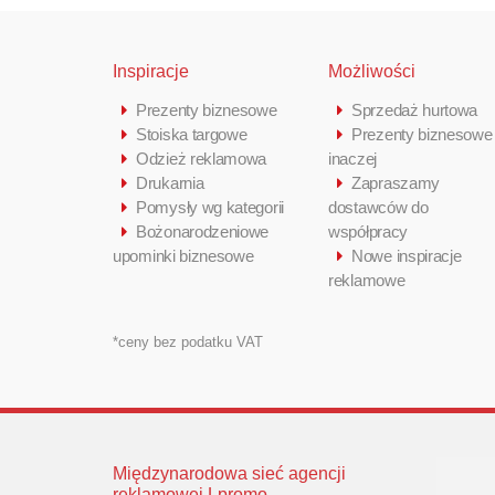
Inspiracje
Możliwości
Prezenty biznesowe
Sprzedaż hurtowa
Stoiska targowe
Prezenty biznesowe
Odzież reklamowa
inaczej
Drukarnia
Zapraszamy
Pomysły wg kategorii
dostawców do
Bożonarodzeniowe
współpracy
upominki biznesowe
Nowe inspiracje
reklamowe
*ceny bez podatku VAT
Międzynarodowa sieć agencji
reklamowej Lpromo