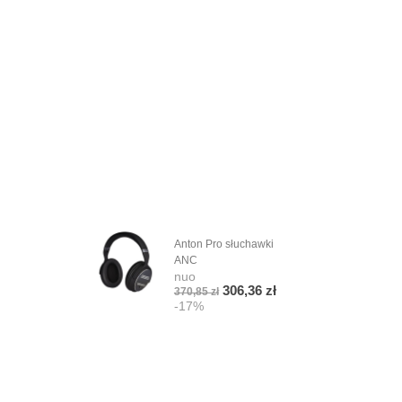
Anton Pro słuchawki
Cza
ANC
Base
nuo
nuo
306,36 zł
370,85 zł
4,72
-17%
-1