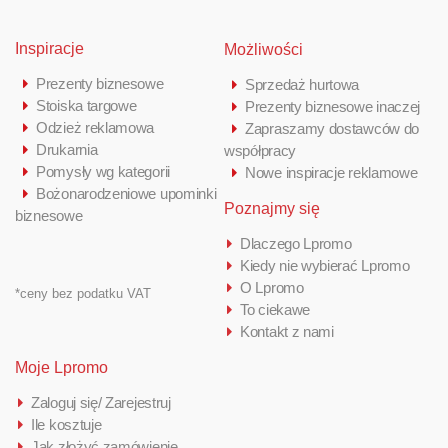
Inspiracje
Możliwości
Prezenty biznesowe
Sprzedaż hurtowa
Stoiska targowe
Prezenty biznesowe inaczej
Odzież reklamowa
Zapraszamy dostawców do
Drukarnia
współpracy
Pomysły wg kategorii
Nowe inspiracje reklamowe
Bożonarodzeniowe upominki
Poznajmy się
biznesowe
Dlaczego Lpromo
Kiedy nie wybierać Lpromo
O Lpromo
*ceny bez podatku VAT
To ciekawe
Kontakt z nami
Moje Lpromo
Zaloguj się/ Zarejestruj
Ile kosztuje
Jak złożyć zamówienie