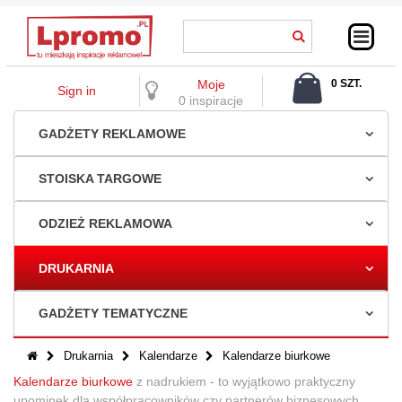
Moje
0 SZT.
Sign in
0,00 ZŁ
0 inspiracje
GADŻETY REKLAMOWE
STOISKA TARGOWE
ODZIEŻ REKLAMOWA
DRUKARNIA
GADŻETY TEMATYCZNE
Drukarnia
Kalendarze
Kalendarze biurkowe
Kalendarze biurkowe
z nadrukiem - to wyjątkowo praktyczny
upominek dla współpracowników czy partnerów biznesowych,