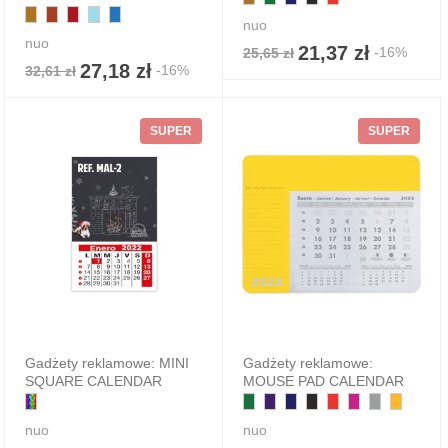
nuo
nuo
21,37 zł
-16%
25,65 zł
27,18 zł
-16%
32,61 zł
SUPER
SUPER
Gadżety reklamowe: MINI
Gadżety reklamowe:
SQUARE CALENDAR
MOUSE PAD CALENDAR
nuo
nuo