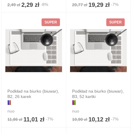
2,29 zł
19,29 zł
-8%
-7%
2,49 zł
20,77 zł
SUPER
SUPER
Podkład na biurko (biuwar),
Podkład na biurko (biuwar),
B2, 26 karek
B3, 52 kartki
nuo
nuo
11,01 zł
10,12 zł
-7%
-7%
11,86 zł
10,90 zł