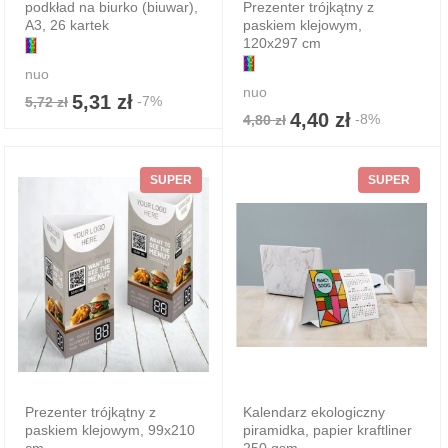
podkład na biurko (biuwar),
Prezenter trójkątny z
A3, 26 kartek
paskiem klejowym,
120x297 cm
nuo
nuo
5,31 zł
-7%
5,72 zł
4,40 zł
-8%
4,80 zł
SUPER
SUPER
Prezenter trójkątny z
Kalendarz ekologiczny
paskiem klejowym, 99x210
piramidka, papier kraftliner
cm
250 gsm