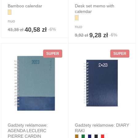
Bamboo calendar
Desk set memo with
calendar
nuo
nuo
40,58 zł
-6%
43,38 zł
9,28 zł
-6%
9,92 zł
SUPER
SUPER
Gadżety reklamowe:
Gadżety reklamowe: DIARY
AGENDA LECLERC
RAKI
PIERRE CARDIN