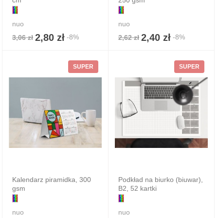
nuo
nuo
2,80 zł
2,40 zł
-8%
-8%
3,06 zł
2,62 zł
SUPER
SUPER
Kalendarz piramidka, 300
Podkład na biurko (biuwar),
gsm
B2, 52 kartki
nuo
nuo