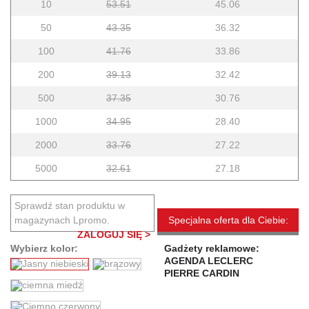
10
53.51
45.06
50
43.35
36.32
100
41.76
33.86
200
39.13
32.42
500
37.35
30.76
1000
34.95
28.40
2000
33.76
27.22
5000
32.61
27.18
Sprawdź stan produktu w
magazynach Lpromo.
Specjalna oferta dla Ciebie:
ZALOGUJ SIĘ >
Wybierz kolor:
Gadżety reklamowe:
AGENDA LECLERC
PIERRE CARDIN