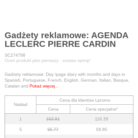
Gadżety reklamowe: AGENDA
LECLERC PIERRE CARDIN
SC274798
Oceń produkt jako pierwszy - zostaw opinię!
Gadżety reklamowe: Day /page diary with months and days in
Spanish, Portuguese, French, English, German, Italian, Basque,
Catalan and
Pokaż więcej...
Cena dla klientów Lpromo
Nakład
Cena
Cena specjalna*
1
163.81
116.39
5
65.77
58.85