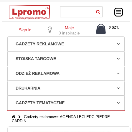
Moje
0 SZT.
Sign in
0,00 ZŁ
0 inspiracje
GADŻETY REKLAMOWE
STOISKA TARGOWE
ODZIEŻ REKLAMOWA
DRUKARNIA
GADŻETY TEMATYCZNE
Gadżety reklamowe: AGENDA LECLERC PIERRE
CARDIN