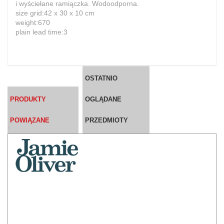
i wyściełane ramiączka. Wodoodporna.
size grid:42 x 30 x 10 cm
weight:670
plain lead time:3
OSTATNIO
PRODUKTY
OGLĄDANE
POWIĄZANE
PRZEDMIOTY
`