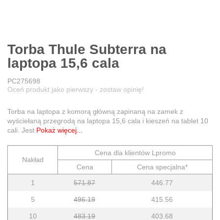
Torba Thule Subterra na
laptopa 15,6 cala
PC275698
Oceń produkt jako pierwszy - zostaw opinię!
Torba na laptopa z komorą główną zapinaną na zamek z
wyściełaną przegrodą na laptopa 15,6 cala i kieszeń na tablet 10
cali. Jest
Pokaż więcej...
Cena dla klientów Lpromo
Nakład
Cena
Cena specjalna*
1
571.87
446.77
5
496.19
415.56
10
483.19
403.68