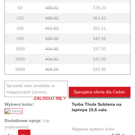
50
458.02
378.23
100
456.02
364.82
200
431.53
355.21
500
425.10
345.95
1000
404.40
337.00
2000
404.31
334.00
5000
404.26
333.95
Sprawdź stan produktu w
magazynach Lpromo.
Specjalna oferta dla Ciebie:
ZALOGUJ SIĘ >
Wybierz kolor:
Torba Thule Subterra na
laptopa 15,6 cala
Dodatkowe opcje:
(np.
znakowania)
Najpierw wybierz kolor