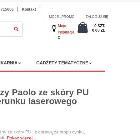
9715666
Kontakt
MOJE LPROMO
ZALOGUJ SIĘ
Moje
0 SZT.
0,00 ZŁ
inspiracje
0
KARNIA
GADŻETY TEMATYCZNE
czy Paolo ze skóry PU
erunku laserowego
any ze skóry PU i z oprawą ze stopu cynku,
aft.
Pokaż więcej...