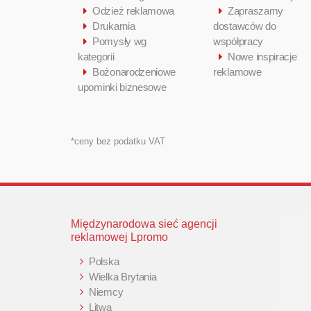
Odzież reklamowa
Zapraszamy
Drukarnia
dostawców do
Pomysły wg
współpracy
kategorii
Nowe inspiracje
Bożonarodzeniowe
reklamowe
upominki biznesowe
*ceny bez podatku VAT
Międzynarodowa sieć agencji
reklamowej Lpromo
Polska
Wielka Brytania
Niemcy
Litwa