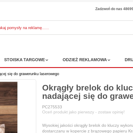
Zadzwoń do nas 4869
STOISKA TARGOWE
ODZIEŻ REKLAMOWA
DRU
ącej się do grawerunku laserowego
Okrągły brelok do klu
nadającej się do graw
PC275533
Oceń produkt jako pierwszy - zostaw opinię!
Wysokiej jakości okrągły brelok do kluczy wykon
dostarczany w kopercie z brązowego papieru Kr