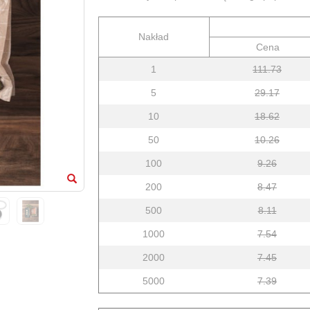
Nakład
Cena
1
111.73
5
29.17
10
18.62
50
10.26
100
9.26
200
8.47
500
8.11
1000
7.54
2000
7.45
5000
7.39