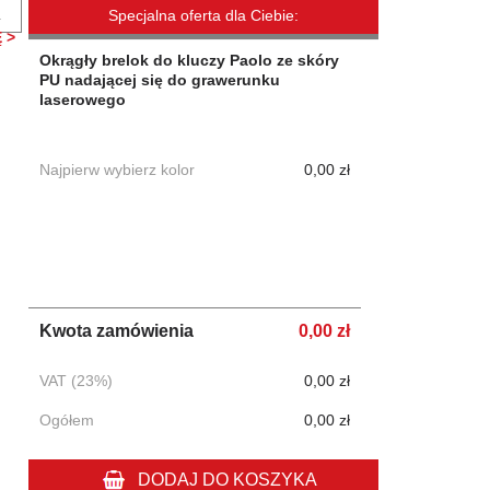
.
Specjalna oferta dla Ciebie:
 >
Okrągły brelok do kluczy Paolo ze skóry
PU nadającej się do grawerunku
laserowego
Najpierw wybierz kolor
0,00 zł
Kwota zamówienia
0,00 zł
VAT (23%)
0,00 zł
Ogółem
0,00 zł
DODAJ DO KOSZYKA