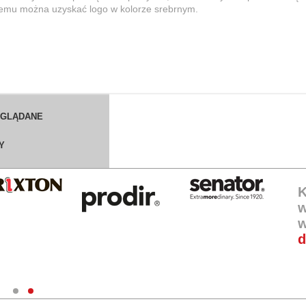
zemu można uzyskać logo w kolorze srebrnym.
OGLĄDANE
Y
K
w
w
d