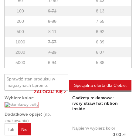
50
10.90
9.43
100
9.71
8.13
200
8.80
7.55
500
8.11
6.92
1000
7.57
6.39
2000
7.23
6.07
5000
6.94
5.88
Sprawdź stan produktu w
magazynach Lpromo.
Specjalna oferta dla Ciebie:
ZALOGUJ SIĘ >
Wybierz kolor:
Gadżety reklamowe:
ivory straw hat ribbon
inside
Dodatkowe opcje:
(np.
znakowania)
Najpierw wybierz kolor
Tak
Nie
0,00 zł