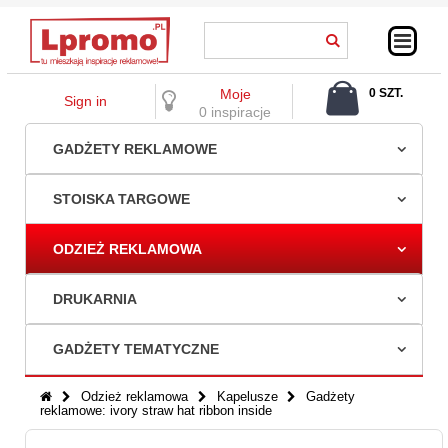
Moje
0 SZT.
Sign in
0,00 ZŁ
0 inspiracje
GADŻETY REKLAMOWE
STOISKA TARGOWE
ODZIEŻ REKLAMOWA
DRUKARNIA
GADŻETY TEMATYCZNE
Odzież reklamowa
Kapelusze
Gadżety
reklamowe: ivory straw hat ribbon inside