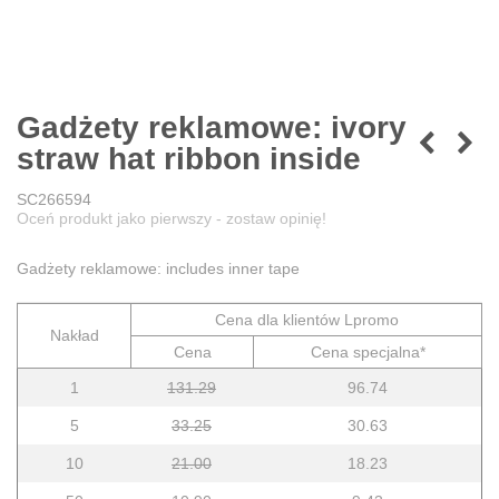
Gadżety reklamowe: ivory
straw hat ribbon inside
SC266594
Oceń produkt jako pierwszy - zostaw opinię!
Gadżety reklamowe: includes inner tape
Cena dla klientów Lpromo
Nakład
Cena
Cena specjalna*
1
131.29
96.74
5
33.25
30.63
10
21.00
18.23