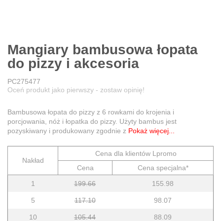
Mangiary bambusowa łopata
do pizzy i akcesoria
PC275477
Oceń produkt jako pierwszy - zostaw opinię!
Bambusowa łopata do pizzy z 6 rowkami do krojenia i
porcjowania, nóż i łopatka do pizzy. Użyty bambus jest
pozyskiwany i produkowany zgodnie z
Pokaż więcej...
Cena dla klientów Lpromo
Nakład
Cena
Cena specjalna*
1
199.66
155.98
5
117.10
98.07
10
105.44
88.09