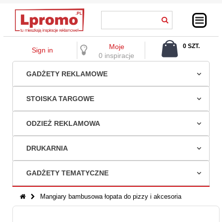
Moje
0 SZT.
Sign in
0,00 ZŁ
0 inspiracje
GADŻETY REKLAMOWE
STOISKA TARGOWE
ODZIEŻ REKLAMOWA
DRUKARNIA
GADŻETY TEMATYCZNE
Mangiary bambusowa łopata do pizzy i akcesoria