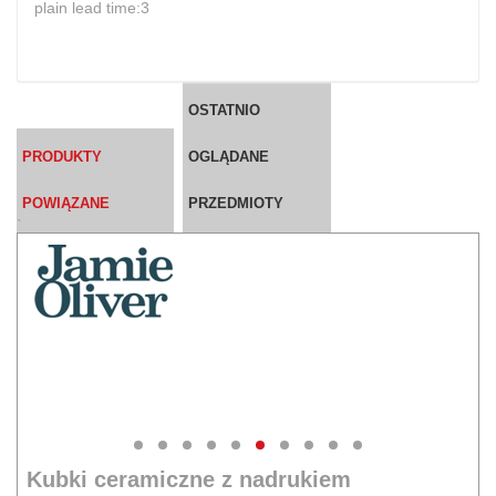
plain lead time:3
OSTATNIO
PRODUKTY
OGLĄDANE
POWIĄZANE
PRZEDMIOTY
`
Kubki ceramiczne z nadrukiem