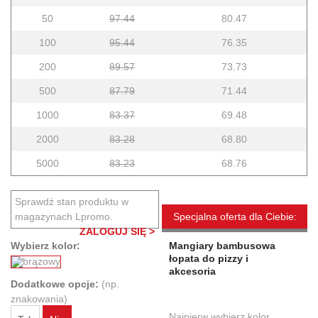
50
97.44
80.47
100
95.44
76.35
200
89.57
73.73
500
87.79
71.44
1000
83.37
69.48
2000
83.28
68.80
5000
83.23
68.76
Sprawdź stan produktu w
magazynach Lpromo.
Specjalna oferta dla Ciebie:
ZALOGUJ SIĘ >
Wybierz kolor:
Mangiary bambusowa
łopata do pizzy i
akcesoria
Dodatkowe opcje:
(np.
znakowania)
Najpierw wybierz kolor