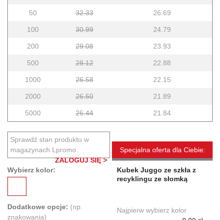
50
32.33
26.69
100
30.99
24.79
200
29.08
23.93
500
28.12
22.88
1000
26.58
22.15
2000
26.50
21.89
5000
26.44
21.84
Sprawdź stan produktu w
magazynach Lpromo.
Specjalna oferta dla Ciebie:
ZALOGUJ SIĘ >
Wybierz kolor:
Kubek Juggo ze szkła z
recyklingu ze słomką
Dodatkowe opcje:
(np.
Najpierw wybierz kolor
znakowania)