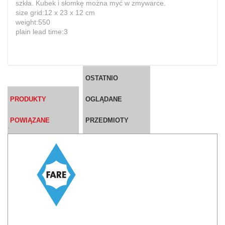
szkła. Kubek i słomkę można myć w zmywarce.
size grid:12 x 23 x 12 cm
weight:550
plain lead time:3
OSTATNIO
PRODUKTY
OGLĄDANE
POWIĄZANE
PRZEDMIOTY
`