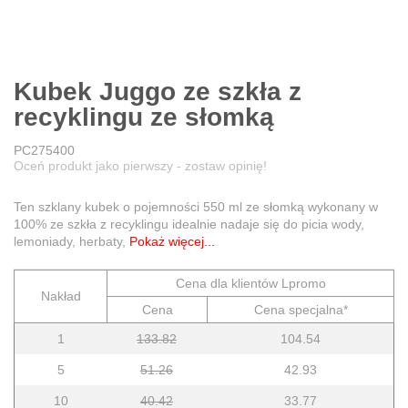
Kubek Juggo ze szkła z
recyklingu ze słomką
PC275400
Oceń produkt jako pierwszy - zostaw opinię!
Ten szklany kubek o pojemności 550 ml ze słomką wykonany w
100% ze szkła z recyklingu idealnie nadaje się do picia wody,
lemoniady, herbaty,
Pokaż więcej...
Cena dla klientów Lpromo
Nakład
Cena
Cena specjalna*
1
133.82
104.54
5
51.26
42.93
10
40.42
33.77