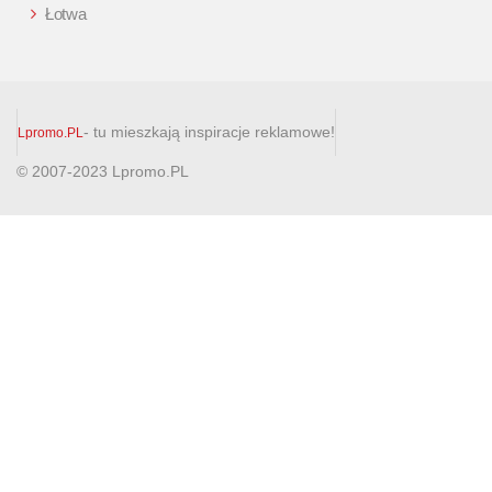
Łotwa
- tu mieszkają inspiracje reklamowe!
Lpromo.PL
© 2007-2023 Lpromo.PL