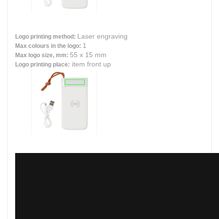
Laser engraving
Logo printing method:
1
Max colours in the logo:
55 x 15 mm
Max logo size, mm:
item front up
Logo printing place: