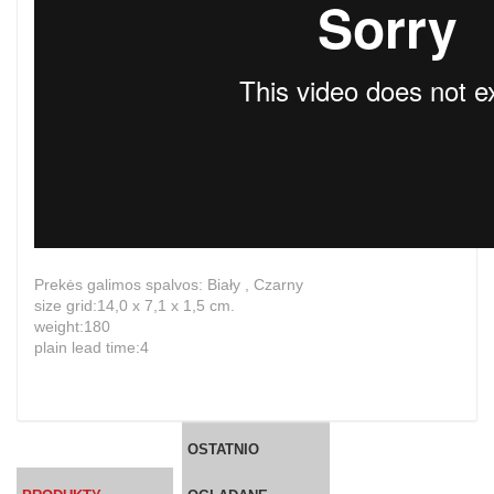
Prekės galimos spalvos: Biały , Czarny
size grid:14,0 x 7,1 x 1,5 cm.
weight:180
plain lead time:4
OSTATNIO