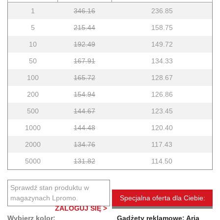
1
346.16
236.85
5
215.44
158.75
10
192.49
149.72
50
167.91
134.33
100
165.72
128.67
200
154.94
126.86
500
144.67
123.45
1000
144.48
120.40
2000
134.76
117.43
5000
131.82
114.50
Sprawdź stan produktu w
magazynach Lpromo.
Specjalna oferta dla Ciebie:
ZALOGUJ SIĘ >
Wybierz kolor:
Gadżety reklamowe: Aria