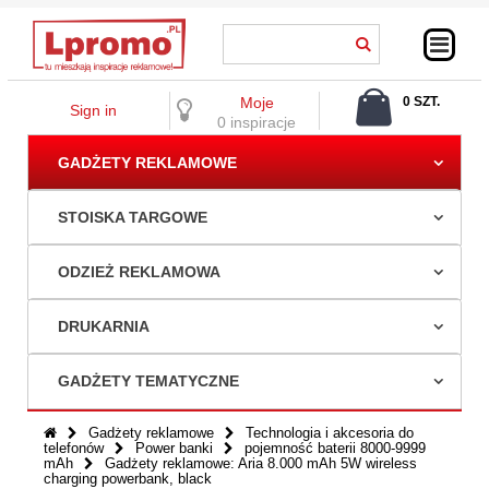
Moje
0 SZT.
Sign in
0,00 ZŁ
0 inspiracje
GADŻETY REKLAMOWE
STOISKA TARGOWE
ODZIEŻ REKLAMOWA
DRUKARNIA
GADŻETY TEMATYCZNE
Gadżety reklamowe
Technologia i akcesoria do
telefonów
Power banki
pojemność baterii 8000-9999
mAh
Gadżety reklamowe: Aria 8.000 mAh 5W wireless
charging powerbank, black