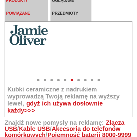
PRODUKTY
OGLĄDANE
POWIĄZANE
PRZEDMIOTY
`
Kubki ceramiczne z nadrukiem
wyprowadzą Twoją reklamę na wyższy
lewel,
gdyż ich używa dosłownie
każdy>>>
Znajdź nowe pomysły na reklamę:
Złącza
USB
/
Kable USB
/
Akcesoria do telefonów
komórkowych
/
Pojemność baterii 8000-9999