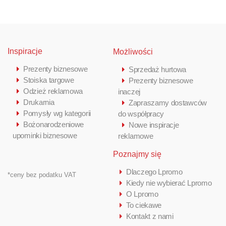
Inspiracje
Możliwości
Prezenty biznesowe
Sprzedaż hurtowa
Stoiska targowe
Prezenty biznesowe
Odzież reklamowa
inaczej
Drukarnia
Zapraszamy dostawców
Pomysły wg kategorii
do współpracy
Bożonarodzeniowe
Nowe inspiracje
upominki biznesowe
reklamowe
Poznajmy się
Dlaczego Lpromo
*ceny bez podatku VAT
Kiedy nie wybierać Lpromo
O Lpromo
To ciekawe
Kontakt z nami