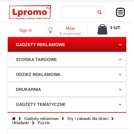
Moje
0 SZT.
Sign in
0,00 ZŁ
0 inspiracje
GADŻETY REKLAMOWE
STOISKA TARGOWE
ODZIEŻ REKLAMOWA
DRUKARNIA
GADŻETY TEMATYCZNE
Gadżety reklamowe
Gry i zabawki dla dzieci
Układanki
Puzzle