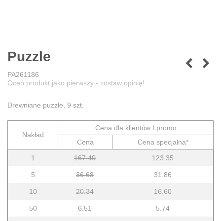
Puzzle
PA261186
Oceń produkt jako pierwszy - zostaw opinię!
Drewniane puzzle, 9 szt.
Cena dla klientów Lpromo
Nakład
Cena
Cena specjalna*
1
167.40
123.35
5
36.68
31.86
10
20.34
16.60
50
6.51
5.74