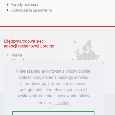
Metody płatności
Dostarczenie zamówienia
Międzynarodowa sieć
agencji reklamowej Lpromo
Polska
Wielka Brytania
Niemcy
Niniejsza strona korzysta z plików cookie.
Litwa
Dalsze korzystanie z naszego serwisu
Łotwa
internetowego, bez zmiany ustawień
przeglądarki internetowej oznacza, iż
użytkownik akceptuje stosowanie plików
cookies..
...czytać
- tu mieszkają inspiracje reklamowe!
Lpromo.PL
© 2007-2023 Lpromo.PL