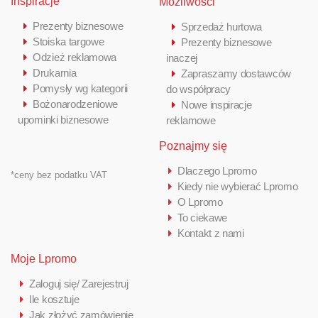
Inspiracje
Możliwości
Prezenty biznesowe
Sprzedaż hurtowa
Stoiska targowe
Prezenty biznesowe
Odzież reklamowa
inaczej
Drukarnia
Zapraszamy dostawców
Pomysły wg kategorii
do współpracy
Bożonarodzeniowe
Nowe inspiracje
upominki biznesowe
reklamowe
Poznajmy się
Dlaczego Lpromo
*ceny bez podatku VAT
Kiedy nie wybierać Lpromo
O Lpromo
To ciekawe
Kontakt z nami
Moje Lpromo
Zaloguj się/ Zarejestruj
Ile kosztuje
Jak złożyć zamówienie