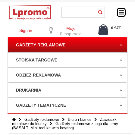
Moje
0 SZT.
Sign in
0,00 ZŁ
0 inspiracje
GADŻETY REKLAMOWE
STOISKA TARGOWE
ODZIEŻ REKLAMOWA
DRUKARNIA
GADŻETY TEMATYCZNE
Gadżety reklamowe
Biuro i biznes
Zawieszki
metalowe do kluczy
Gadżety reklamowe z logo dla firmy
(BASALT. Mini tool kit with keyring)