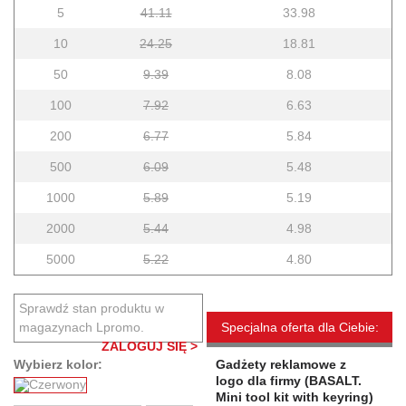
5
41.11
33.98
10
24.25
18.81
50
9.39
8.08
100
7.92
6.63
200
6.77
5.84
500
6.09
5.48
1000
5.89
5.19
2000
5.44
4.98
5000
5.22
4.80
Sprawdź stan produktu w
magazynach Lpromo.
Specjalna oferta dla Ciebie:
ZALOGUJ SIĘ >
Wybierz kolor:
Gadżety reklamowe z
logo dla firmy (BASALT.
Mini tool kit with keyring)